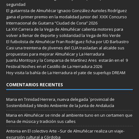
seguridad
El guitarrista de Almuñécar Ignacio González-Aurioles Rodríguez
gana el primer premio en la modalidad junior del XXIX Concurso
Internacional de Guitarra “Ciudad de Coria” 2026
La XVI Carrera de la Vega de Almuñécar calienta motores para
volver a llenar de deporte y solidaridad la Vega de Río Verde
El futbolista de Almuñécar Fran Rodríguez ficha por UD Barbastro
Casi una treintena de jóvenes del CLIA trasladan al alcalde sus
propuestas para mejorar Almuñécar y La Herradura
Juanlu Montoya y la Comparsa de Martínez Ares estarán en el 9
Festival Noches en el Castillo de La Herradura 2026
Hoy visita la bahía de La Herradura el yate de superlujo DREAM
COMENTARIOS RECIENTES
Maria
en
Trinidad Herrera, nueva delegada `provincial de
Sostenibilidad y Medio Ambiente de la Junta de Andalucía
Maria
en
Almuñécar se rinde al ambiente tuno en un certamen que
llena de música y tradición sus calles
Antonia
en
El colectivo Arte –Sur de Almuñécar realiza un viaje-
excursión cultural a Córdoba