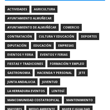
ACTIVIDADES
AGRICULTURA
AYUNTAMIENTO ALMUÑECAR
AYUNTAMIENTO DE ALMUÑÉCAR
COMERCIO
CONTRATACIÓN
CULTURA Y EDUCACIÓN
DEPORTES
DIPUTACIÓN
EDUCACIÓN
EMPRESAS
EVENTOS Y FERIA
EVENTOS Y FERIAS
FIESTAS Y TRADICIONES
FORMACIÓN Y EMPLEO
GASTRONOMIA
HACIENDA Y PERSONAL
JETE
JUNTA ANDALUCIA
JUVENTUD
LA HERRADURA EVENTOS
LENTEGÍ
MANCOMUNIDAD COSTATROPICAL
MANTENIMIENTO
MAYORES
MEDIO AMBIENTE
MUJER E IGUALDAD