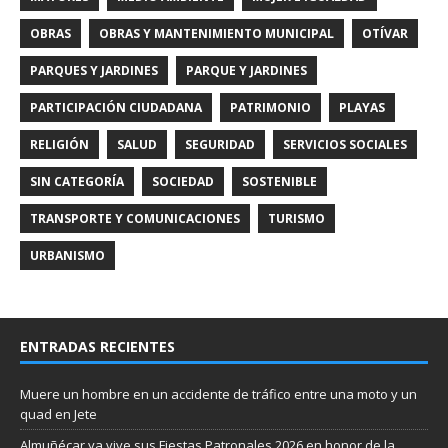
OBRAS
OBRAS Y MANTENIMIENTO MUNICIPAL
OTÍVAR
PARQUES Y JARDINES
PARQUE Y JARDINES
PARTICIPACIÓN CIUDADANA
PATRIMONIO
PLAYAS
RELIGIÓN
SALUD
SEGURIDAD
SERVICIOS SOCIALES
SIN CATEGORÍA
SOCIEDAD
SOSTENIBLE
TRANSPORTE Y COMUNICACIONES
TURISMO
URBANISMO
ENTRADAS RECIENTES
Muere un hombre en un accidente de tráfico entre una moto y un
quad en Jete
Almuñécar ya vive sus Fiestas Patronales 2026 en honor de la