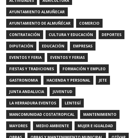
ACTIVIDADES
AGRICULTURA
AYUNTAMIENTO ALMUÑECAR
AYUNTAMIENTO DE ALMUÑÉCAR
COMERCIO
CONTRATACIÓN
CULTURA Y EDUCACIÓN
DEPORTES
DIPUTACIÓN
EDUCACIÓN
EMPRESAS
EVENTOS Y FERIA
EVENTOS Y FERIAS
FIESTAS Y TRADICIONES
FORMACIÓN Y EMPLEO
GASTRONOMIA
HACIENDA Y PERSONAL
JETE
JUNTA ANDALUCIA
JUVENTUD
LA HERRADURA EVENTOS
LENTEGÍ
MANCOMUNIDAD COSTATROPICAL
MANTENIMIENTO
MAYORES
MEDIO AMBIENTE
MUJER E IGUALDAD
OBRAS
OBRAS Y MANTENIMIENTO MUNICIPAL
OTÍVAR