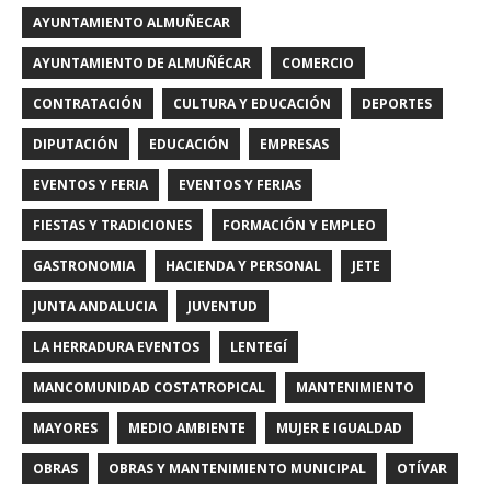
AYUNTAMIENTO ALMUÑECAR
AYUNTAMIENTO DE ALMUÑÉCAR
COMERCIO
CONTRATACIÓN
CULTURA Y EDUCACIÓN
DEPORTES
DIPUTACIÓN
EDUCACIÓN
EMPRESAS
EVENTOS Y FERIA
EVENTOS Y FERIAS
FIESTAS Y TRADICIONES
FORMACIÓN Y EMPLEO
GASTRONOMIA
HACIENDA Y PERSONAL
JETE
JUNTA ANDALUCIA
JUVENTUD
LA HERRADURA EVENTOS
LENTEGÍ
MANCOMUNIDAD COSTATROPICAL
MANTENIMIENTO
MAYORES
MEDIO AMBIENTE
MUJER E IGUALDAD
OBRAS
OBRAS Y MANTENIMIENTO MUNICIPAL
OTÍVAR