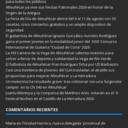
para todos los públicos
Almuñécar ya vive sus Fiestas Patronales 2026 en honor de la
Virgen de la Antigua
La Feria de Día de Almuñécar abrirá del 9 al 11 de agosto con 20
casetas, cinco conciertos gratuitos y un amplio dispositivo de
seguridad
El guitarrista de Almuñécar Ignacio González-Aurioles Rodríguez
gana el primer premio en la modalidad junior del XXIX Concurso
Internacional de Guitarra “Ciudad de Coria” 2026
La XVI Carrera de la Vega de Almuñécar calienta motores para
volver a llenar de deporte y solidaridad la Vega de Río Verde
El futbolista de Almuñécar Fran Rodríguez ficha por UD Barbastro
Casi una treintena de jóvenes del CLIA trasladan al alcalde sus
propuestas para mejorar Almuñécar y La Herradura
Un motorista ha resultado grave tras colisionar con una furgoneta
camper en la CN 340 en Almuñécar
Juanlu Montoya y la Comparsa de Martínez Ares estarán en el 9
Festival Noches en el Castillo de La Herradura 2026
COMENTARIOS RECIENTES
Maria
en
Trinidad Herrera, nueva delegada `provincial de