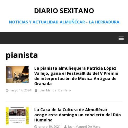
DIARIO SEXITANO
NOTICIAS Y ACTUALIDAD ALMUÑÉCAR - LA HERRADURA
pianista
La pianista almuñequera Patricia López
Vallejo, gana el FestivalKids del V Premio
de interpretación de Música Antigua de
Granada
mayo 14, 2024
Juan Manuel De Haro
La Casa de la Cultura de Almuñécar
acoge este domingo un concierto del Dúo
Humaina
enero 19, 2021
Juan Manuel De Haro