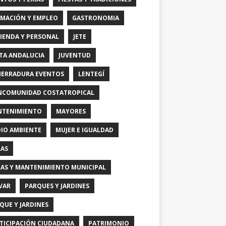
MACIÓN Y EMPLEO
GASTRONOMIA
IENDA Y PERSONAL
JETE
TA ANDALUCIA
JUVENTUD
HERRADURA EVENTOS
LENTEGÍ
COMUNIDAD COSTATROPICAL
TENIMIENTO
MAYORES
IO AMBIENTE
MUJER E IGUALDAD
AS
AS Y MANTENIMIENTO MUNICIPAL
VAR
PARQUES Y JARDINES
QUE Y JARDINES
TICIPACIÓN CIUDADANA
PATRIMONIO