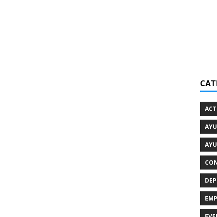
CAT
ACT
AYU
AYU
CON
DEP
EMP
EVE