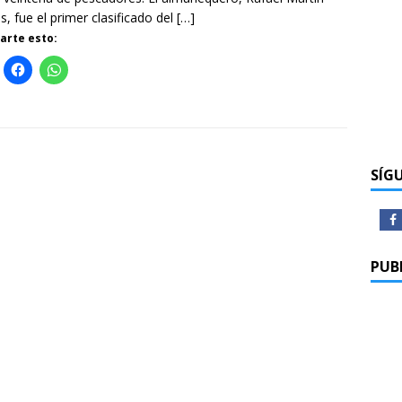
s, fue el primer clasificado del
[…]
rte esto:
SÍG
PUB