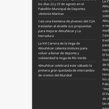
La X
los días 22 y 23 de agosto en el
Almu
Pabellón Municipal de Deportes
volv
«Antonio Marina»
soli
Almu
Casi una treintena de jóvenes del CLIA
o re
trasladan al alcalde sus propuestas
medi
para mejorar Almuñécar y La
Casi
Herradura
tras
La XVI Carrera de la Vega de
para
Almuñécar calienta motores para
Her
volver a llenar de deporte y
El f
solidaridad la Vega de Río Verde
Gonz
de l
Almuñécar celebrará este sábado la
Almu
primera gran quedada de intercambio
Hora
de cromos del Mundial
los 
Pabe
"Ant
El X
de A
las 
espe