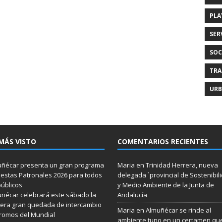
PLA
SER
SOC
TRA
URB
MÁS VISTO
COMENTARIOS RECIENTES
ñécar presenta un gran programa
Maria
en
Trinidad Herrera, nueva
iestas Patronales 2026 para todos
delegada `provincial de Sostenibil
públicos
y Medio Ambiente de la Junta de
ñécar celebrará este sábado la
Andalucía
era gran quedada de intercambio
Maria
en
Almuñécar se rinde al
romos del Mundial
ambiente tuno en un certamen qu