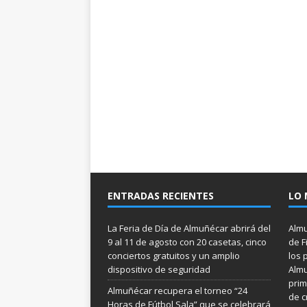
ENTRADAS RECIENTES
LO 
La Feria de Día de Almuñécar abrirá del
Almu
9 al 11 de agosto con 20 casetas, cinco
de F
conciertos gratuitos y un amplio
los 
dispositivo de seguridad
Almu
prim
Almuñécar recupera el torneo “24
de c
Horas de Fútbol Sala” que se celebrará