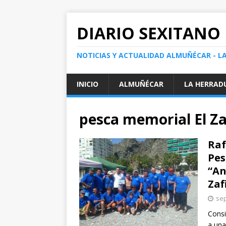
DIARIO SEXITANO
NOTICIAS Y ACTUALIDAD ALMUÑÉCAR - L
INICIO
ALMUÑÉCAR
LA HERRAD
pesca memorial El Z
Raf
Pes
“An
Zaf
sep
Consi
a una