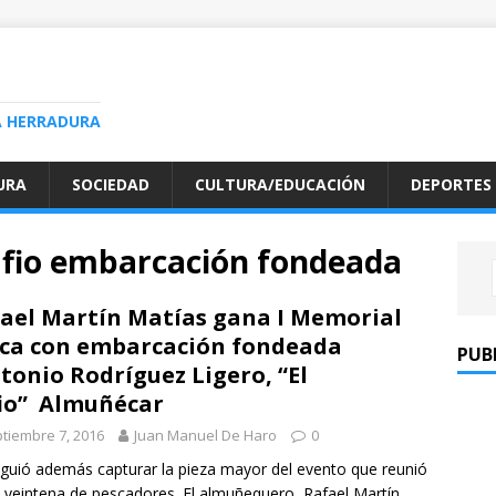
A HERRADURA
URA
SOCIEDAD
CULTURA/EDUCACIÓN
DEPORTES
afio embarcación fondeada
ael Martín Matías gana I Memorial
ca con embarcación fondeada
PUB
tonio Rodríguez Ligero, “El
io” Almuñécar
tiembre 7, 2016
Juan Manuel De Haro
0
guió además capturar la pieza mayor del evento que reunió
 veintena de pescadores. El almuñequero, Rafael Martín