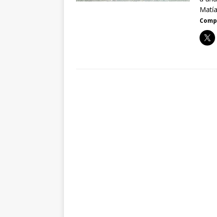
Matía
Compa