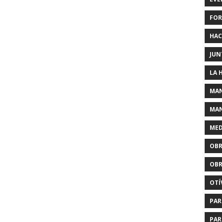
FOR
HAC
JUN
LA 
MAN
MAN
MED
OBR
OBR
OTÍ
PAR
PAR