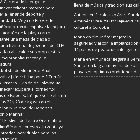
VI Carrera de la Vega de
llena de música y tradición sus cal
ñécar calienta motores para
er a llenar de deporte y
Antonia
en
El colectivo Arte –Sur d
daridad la Vega de Río Verde
Almuñécar realiza un viaje-excurs
ñécar acuerda impulsar la mejora
cultural a Córdoba
ubicación de la playa canina
Maria
en
Almuñécar mejora la
ante una mesa de trabajo
seguridad vial con la implantación
 una treintena de jóvenes del CLIA
14 pasos de peatones inteligentes
ladan al alcalde sus propuestas
 mejorar Almuñécar y La
Maria
en
Almuñécar llegará a Se
radura
Santa con la gran mayoría de sus
utbolista de Almuñécar Pablo
playas en óptimas condiciones de
ález Juárez fichó por A S Trenčín
a Primera División de Eslovaquia
ñécar recupera el torneo “24
s de Fútbol Sala” que se celebrará
días 22 y 23 de agosto en el
llón Municipal de Deportes
onio Marina"
VIII Festival de Teatro Grecolatino
lmuñécar ha puesto a la venta ya
entradas individuales para los
ctáculos