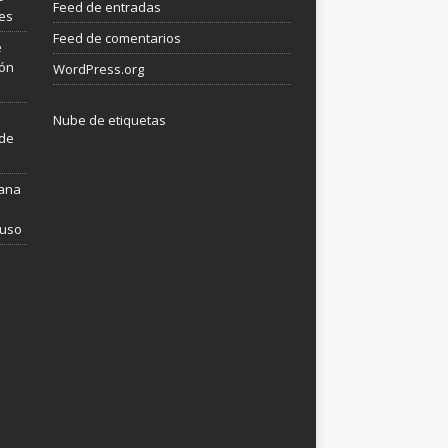
Feed de entradas
les
Feed de comentarios
e
ión
WordPress.org
Nube de etiquetas
 de
mana
 uso