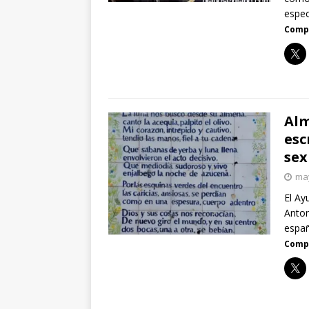
espe
Compa
Alm
esc
sex
may
El Ay
Anton
españ
Compa