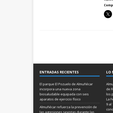
Compa
ENTRADAS RECIENTES
LO 
El parque El Pozuelo de Almuñécar
Almu
incorpora una nueva zona
de F
biosaludable equipada con seis
los 
aparatos de ejercicio físico
La F
9 al
Almuñécar refuerza la prevención de
conc
las agresiones sexistas durante las