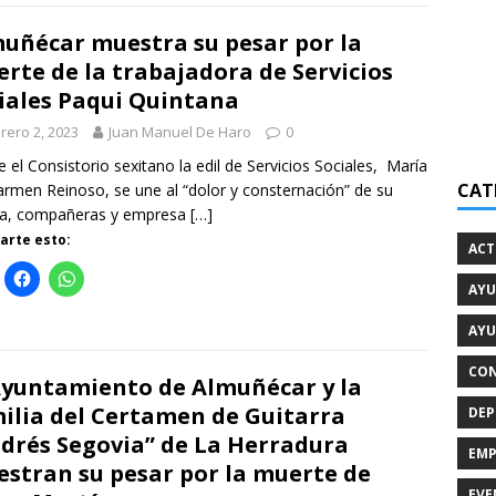
uñécar muestra su pesar por la
rte de la trabajadora de Servicios
iales Paqui Quintana
rero 2, 2023
Juan Manuel De Haro
0
 el Consistorio sexitano la edil de Servicios Sociales, María
CAT
armen Reinoso, se une al “dolor y consternación” de su
ia, compañeras y empresa
[…]
rte esto:
ACT
AYU
AYU
CON
Ayuntamiento de Almuñécar y la
ilia del Certamen de Guitarra
DEP
drés Segovia” de La Herradura
EMP
stran su pesar por la muerte de
EVE