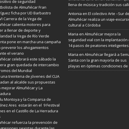
ositivo de seguridad
llena de música y tradición sus cal
utbolista de Almuñécar Fran
íguez ficha por UD Barbastro
Antonia
en
El colectivo Arte –Sur d
VI Carrera de la Vega de
Almuñécar realiza un viaje-excurs
ñécar calienta motores para
cultural a Córdoba
er a llenar de deporte y
Maria
en
Almuñécar mejora la
daridad la Vega de Río Verde
seguridad vial con la implantación
Junta pone en marcha una campaña
14 pasos de peatones inteligentes
 prevenir los ahogamientos
nte el verano
Maria
en
Almuñécar llegará a Se
ñécar celebrará este sábado la
Santa con la gran mayoría de sus
era gran quedada de intercambio
playas en óptimas condiciones de
romos del Mundial
 una treintena de jóvenes del CLIA
ladan al alcalde sus propuestas
 mejorar Almuñécar y La
radura
lu Montoya y la Comparsa de
ínez Ares estarán en el 9 Festival
es en el Castillo de La Herradura
6
ñécar refuerza la prevención de
agresiones sexistas durante las