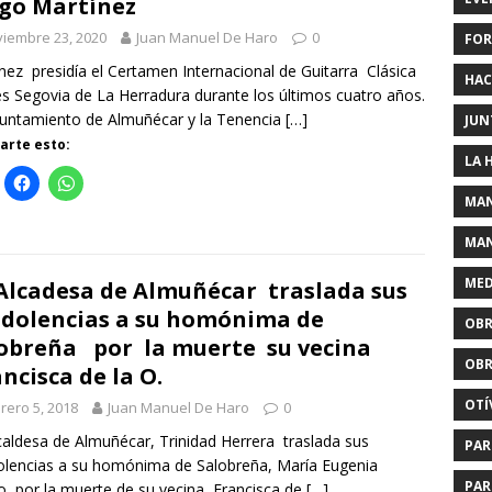
go Martínez
iembre 23, 2020
Juan Manuel De Haro
0
FOR
nez presidía el Certamen Internacional de Guitarra Clásica
HAC
s Segovia de La Herradura durante los últimos cuatro años.
untamiento de Almuñécar y la Tenencia
[…]
JUN
rte esto:
LA 
MAN
MAN
MED
Alcadesa de Almuñécar traslada sus
dolencias a su homónima de
OBR
obreña por la muerte su vecina
OBR
ncisca de la O.
OTÍ
rero 5, 2018
Juan Manuel De Haro
0
caldesa de Almuñécar, Trinidad Herrera traslada sus
PAR
lencias a su homónima de Salobreña, María Eugenia
PAR
o, por la muerte de su vecina Francisca de
[…]