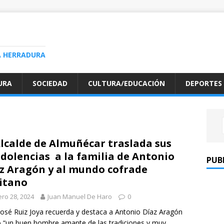
A HERRADURA
URA
SOCIEDAD
CULTURA/EDUCACIÓN
DEPORTES
Alcalde de Almuñécar traslada sus
dolencias a la familia de Antonio
PUB
z Aragón y al mundo cofrade
itano
ro 28, 2024
Juan Manuel De Haro
0
José Ruiz Joya recuerda y destaca a Antonio Díaz Aragón
“un buen hombre amante de las tradiciones y muy