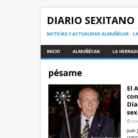
DIARIO SEXITANO
NOTICIAS Y ACTUALIDAD ALMUÑÉCAR - L
INICIO
ALMUÑÉCAR
LA HERRAD
pésame
El 
con
Día
sex
ene
Juan 
como 