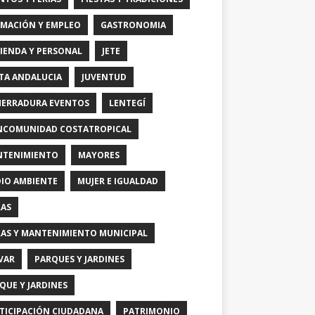
MACIÓN Y EMPLEO
GASTRONOMIA
IENDA Y PERSONAL
JETE
TA ANDALUCIA
JUVENTUD
HERRADURA EVENTOS
LENTEGÍ
COMUNIDAD COSTATROPICAL
TENIMIENTO
MAYORES
IO AMBIENTE
MUJER E IGUALDAD
AS
AS Y MANTENIMIENTO MUNICIPAL
VAR
PARQUES Y JARDINES
QUE Y JARDINES
TICIPACIÓN CIUDADANA
PATRIMONIO