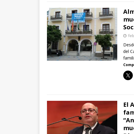
Alm
mue
Soc
feb
Desde
del C
famil
Compa
El 
fam
“An
mue