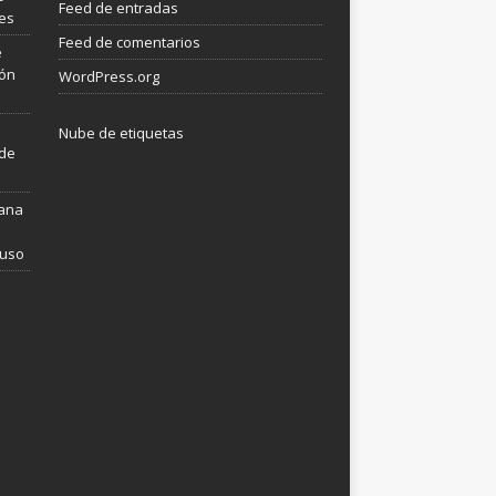
Feed de entradas
les
Feed de comentarios
e
ión
WordPress.org
Nube de etiquetas
 de
mana
 uso