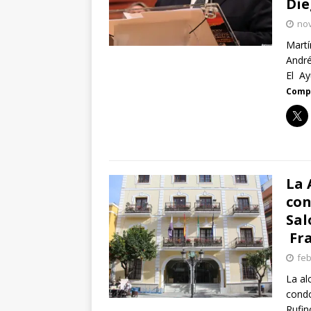
Die
nov
Martí
André
El Ay
Compa
La 
con
Sal
Fra
feb
La al
condo
Rufin