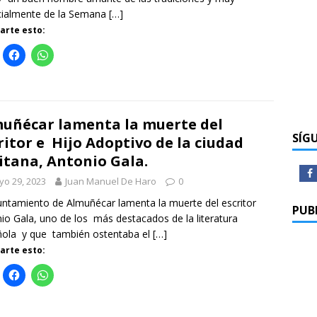
cialmente de la Semana
[…]
rte esto:
uñécar lamenta la muerte del
SÍG
ritor e Hijo Adoptivo de la ciudad
itana, Antonio Gala.
o 29, 2023
Juan Manuel De Haro
0
untamiento de Almuñécar lamenta la muerte del escritor
PUB
io Gala, uno de los más destacados de la literatura
ola y que también ostentaba el
[…]
rte esto: