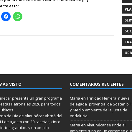
rte esto:
PLA
SER
SOC
TRA
URB
MÁS VISTO
COMENTARIOS RECIENTES
ñécar presenta un gran programa
Maria
en
Trinidad Herrera, nueva
iestas Patronales 2026 para todos
delegada `provincial de Sostenibil
públicos
y Medio Ambiente de la Junta de
eria de Día de Almuñécar abrirá del
Andalucía
 11 de agosto con 20 casetas, cinco
Maria
en
Almuñécar se rinde al
iertos gratuitos y un amplio
ambiente tuno en un certamen qu