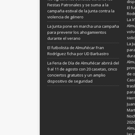
disp
Fiestas Patronales y se suma a la
El f
campaña estival de la Junta contra la
Rodr
violencia de género
La X
Almu
La Junta pone en marcha una campaña
volv
para prevenir los ahogamientos
soli
durante el verano
La 
El futbolista de Almuñécar Fran
para
Rodríguez ficha por UD Barbastro
dura
Almu
La Feria de Día de Almuñécar abrirá del
prim
9 al 11 de agosto con 20 casetas, cinco
de c
conciertos gratuitos y un amplio
Casi
dispositivo de seguridad
tras
para
Her
Juan
Mart
Noch
202
Almu
las 