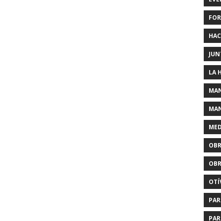
FOR
HAC
JUN
LA 
MAN
MAN
MED
OBR
OBR
OTÍ
PAR
PAR