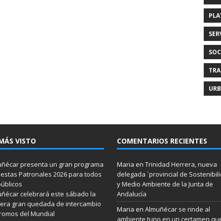
PLA
SER
SOC
TRA
URB
MÁS VISTO
COMENTARIOS RECIENTES
ñécar presenta un gran programa
Maria
en
Trinidad Herrera, nueva
iestas Patronales 2026 para todos
delegada `provincial de Sostenibil
públicos
y Medio Ambiente de la Junta de
ñécar celebrará este sábado la
Andalucía
era gran quedada de intercambio
Maria
en
Almuñécar se rinde al
romos del Mundial
ambiente tuno en un certamen qu