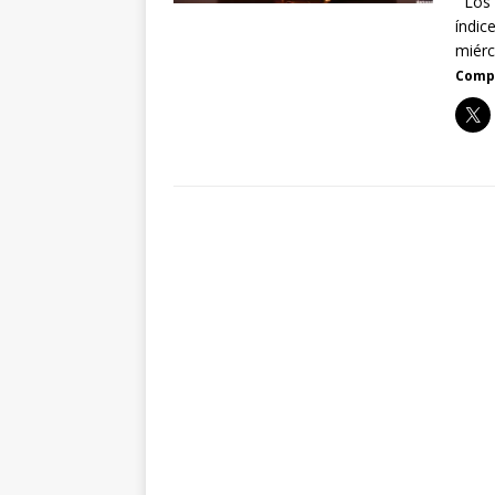
Los b
índic
miérc
Compa