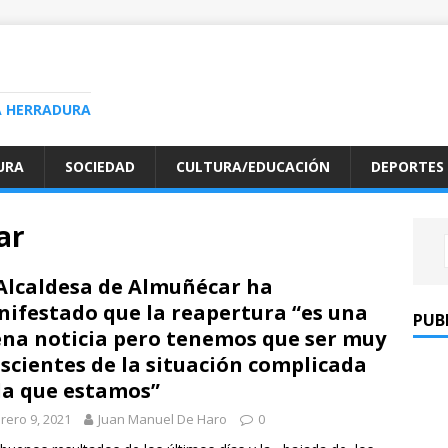
A HERRADURA
URA
SOCIEDAD
CULTURA/EDUCACIÓN
DEPORTES
ar
Alcaldesa de Almuñécar ha
ifestado que la reapertura “es una
PUB
na noticia pero tenemos que ser muy
scientes de la situación complicada
la que estamos”
rero 9, 2021
Juan Manuel De Haro
0