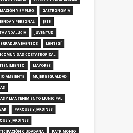
MACIÓN Y EMPLEO
GASTRONOMIA
IENDA Y PERSONAL
JETE
TA ANDALUCIA
JUVENTUD
HERRADURA EVENTOS
LENTEGÍ
COMUNIDAD COSTATROPICAL
TENIMIENTO
MAYORES
IO AMBIENTE
MUJER E IGUALDAD
AS
AS Y MANTENIMIENTO MUNICIPAL
VAR
PARQUES Y JARDINES
QUE Y JARDINES
TICIPACIÓN CIUDADANA
PATRIMONIO