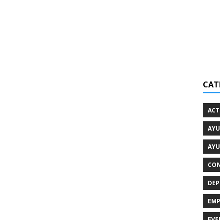
CAT
ACT
AYU
AYU
CON
DEP
EMP
EVE