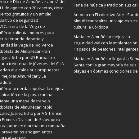
eria de Día de Almuñécar abrirá del
llena de música y tradición sus cal
 11 de agosto con 20 casetas, cinco
iertos gratuitos y un amplio
Antonia
en
El colectivo Arte –Sur d
ositivo de seguridad
Almuñécar realiza un viaje-excurs
VI Carrera de la Vega de
cultural a Córdoba
ñécar calienta motores para
Maria
en
Almuñécar mejora la
er a llenar de deporte y
seguridad vial con la implantación
daridad la Vega de Río Verde
14 pasos de peatones inteligentes
utbolista de Almuñécar Fran
íguez ficha por UD Barbastro
Maria
en
Almuñécar llegará a Se
 una treintena de jóvenes del CLIA
Santa con la gran mayoría de sus
ladan al alcalde sus propuestas
playas en óptimas condiciones de
 mejorar Almuñécar y La
radura
ñécar acuerda impulsar la mejora
ubicación de la playa canina
ante una mesa de trabajo
utbolista de Almuñécar Pablo
ález Juárez fichó por A S Trenčín
a Primera División de Eslovaquia
Junta pone en marcha una campaña
 prevenir los ahogamientos
nte el verano