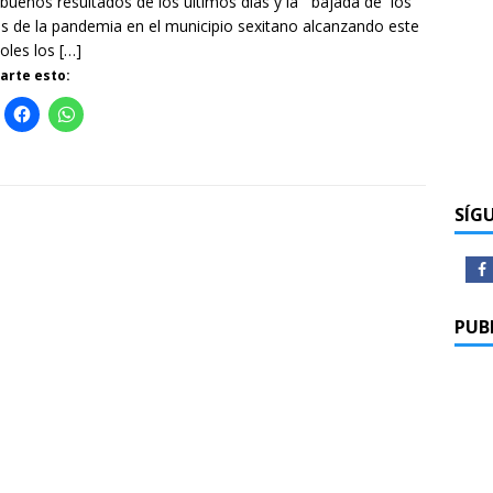
uenos resultados de los últimos días y la bajada de los
es de la pandemia en el municipio sexitano alcanzando este
oles los
[…]
rte esto:
SÍG
PUB