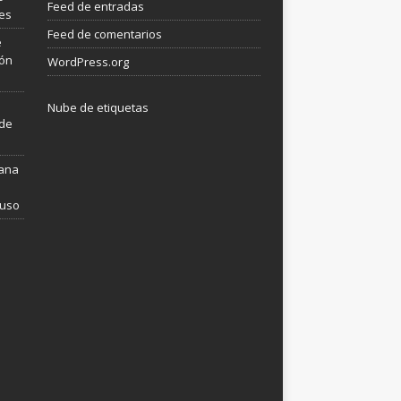
Feed de entradas
les
Feed de comentarios
e
ión
WordPress.org
Nube de etiquetas
 de
mana
 uso