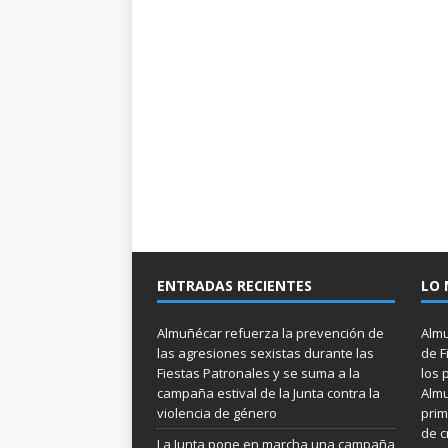
ENTRADAS RECIENTES
LO 
Almuñécar refuerza la prevención de
Almu
las agresiones sexistas durante las
de F
Fiestas Patronales y se suma a la
los 
campaña estival de la Junta contra la
Almu
violencia de género
prim
de c
La Junta pone en marcha una campaña