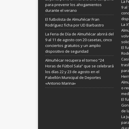
La F
para prevenir los ahogamientos
9 al
durante el verano
conc
disp
El futbolista de Almuñécar Fran
La X
Rodríguez ficha por UD Barbastro
Almu
La Feria de Día de Almuñécar abrirá del
volv
9 al 11 de agosto con 20 casetas, cinco
soli
conciertos gratuitos y un amplio
El f
dispositivo de seguridad
Rodr
Casi
Almuñécar recupera el torneo “24
tras
Horas de Fútbol Sala” que se celebrará
para
los días 22 y 23 de agosto en el
Her
Pabellón Municipal de Deportes
Almu
«Antonio Marina»
o re
medi
El f
Gonz
de l
La 
para
dura