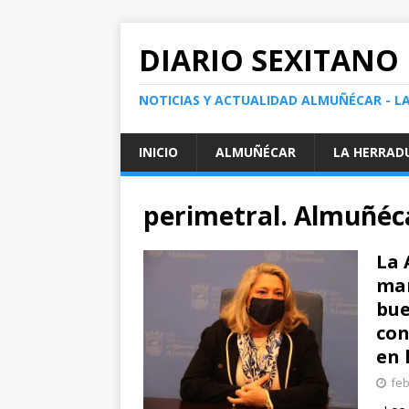
DIARIO SEXITANO
NOTICIAS Y ACTUALIDAD ALMUÑÉCAR - L
INICIO
ALMUÑÉCAR
LA HERRAD
perimetral. Almuñéc
La 
man
bue
con
en 
feb