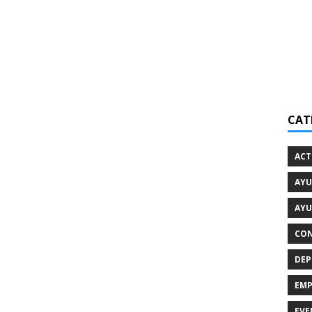
CAT
ACT
AYU
AYU
CON
DEP
EMP
EVE