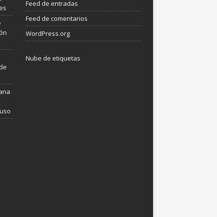
Feed de entradas
les
Feed de comentarios
e
ión
WordPress.org
Nube de etiquetas
 de
mana
 uso