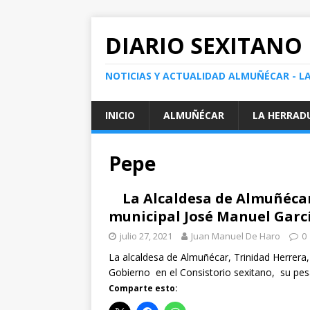
DIARIO SEXITANO
NOTICIAS Y ACTUALIDAD ALMUÑÉCAR - L
INICIO
ALMUÑÉCAR
LA HERRAD
Pepe
La Alcaldesa de Almuñéca
municipal José Manuel Garc
julio 27, 2021
Juan Manuel De Haro
0
La alcaldesa de Almuñécar, Trinidad Herrera
Gobierno en el Consistorio sexitano, su pe
Comparte esto: