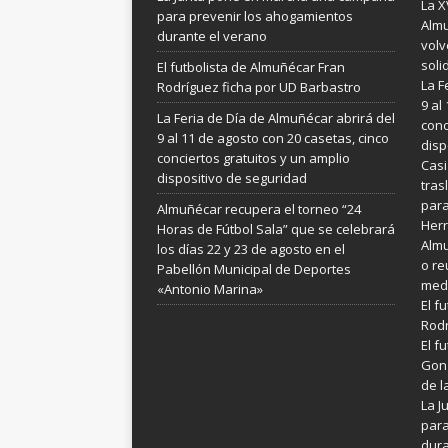
La X
para prevenir los ahogamientos
Almu
durante el verano
volv
soli
El futbolista de Almuñécar Fran
La F
Rodríguez ficha por UD Barbastro
9 al
La Feria de Día de Almuñécar abrirá del
conc
9 al 11 de agosto con 20 casetas, cinco
disp
conciertos gratuitos y un amplio
Casi
dispositivo de seguridad
tras
para
Almuñécar recupera el torneo “24
Her
Horas de Fútbol Sala” que se celebrará
Almu
los días 22 y 23 de agosto en el
o re
Pabellón Municipal de Deportes
medi
«Antonio Marina»
El f
Rodr
El f
Gonz
de l
La 
para
dura