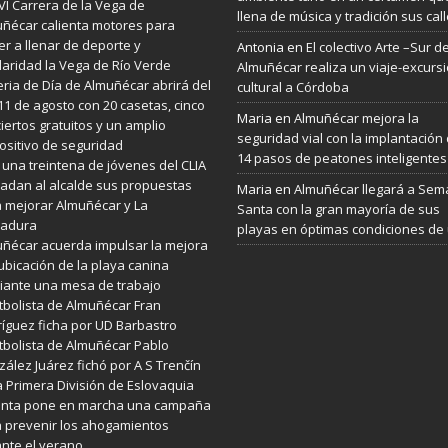
VI Carrera de la Vega de
llena de música y tradición sus cal
ñécar calienta motores para
er a llenar de deporte y
Antonia
en
El colectivo Arte –Sur d
daridad la Vega de Río Verde
Almuñécar realiza un viaje-excurs
eria de Día de Almuñécar abrirá del
cultural a Córdoba
 11 de agosto con 20 casetas, cinco
Maria
en
Almuñécar mejora la
iertos gratuitos y un amplio
seguridad vial con la implantación
ositivo de seguridad
14 pasos de peatones inteligentes
 una treintena de jóvenes del CLIA
ladan al alcalde sus propuestas
Maria
en
Almuñécar llegará a Se
 mejorar Almuñécar y La
Santa con la gran mayoría de sus
radura
playas en óptimas condiciones de
ñécar acuerda impulsar la mejora
ubicación de la playa canina
ante una mesa de trabajo
utbolista de Almuñécar Fran
íguez ficha por UD Barbastro
utbolista de Almuñécar Pablo
ález Juárez fichó por A S Trenčín
a Primera División de Eslovaquia
Junta pone en marcha una campaña
 prevenir los ahogamientos
nte el verano