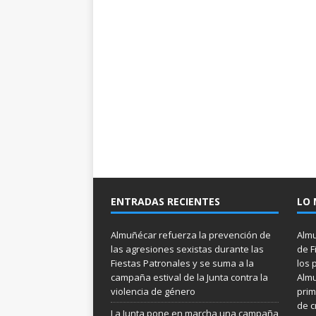
ENTRADAS RECIENTES
LO 
Almuñécar refuerza la prevención de
Almu
las agresiones sexistas durante las
de F
Fiestas Patronales y se suma a la
los 
campaña estival de la Junta contra la
Almu
violencia de género
prim
de c
La Junta pone en marcha una campaña