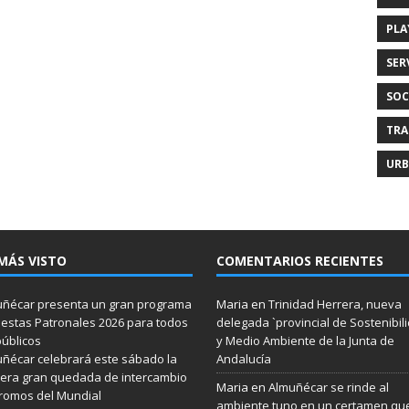
PLA
SER
SOC
TRA
URB
MÁS VISTO
COMENTARIOS RECIENTES
ñécar presenta un gran programa
Maria
en
Trinidad Herrera, nueva
iestas Patronales 2026 para todos
delegada `provincial de Sostenibil
públicos
y Medio Ambiente de la Junta de
ñécar celebrará este sábado la
Andalucía
era gran quedada de intercambio
Maria
en
Almuñécar se rinde al
romos del Mundial
ambiente tuno en un certamen qu