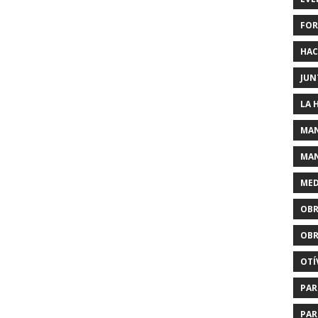
FOR
HAC
JUN
LA 
MAN
MAN
MED
OBR
OBR
OTÍ
PAR
PAR