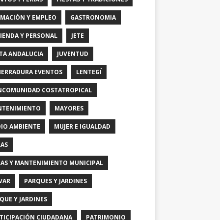
MACIÓN Y EMPLEO
GASTRONOMIA
IENDA Y PERSONAL
JETE
TA ANDALUCIA
JUVENTUD
HERRADURA EVENTOS
LENTEGÍ
COMUNIDAD COSTATROPICAL
TENIMIENTO
MAYORES
IO AMBIENTE
MUJER E IGUALDAD
AS
AS Y MANTENIMIENTO MUNICIPAL
VAR
PARQUES Y JARDINES
QUE Y JARDINES
TICIPACIÓN CIUDADANA
PATRIMONIO