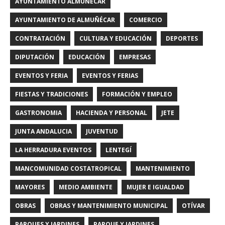
AYUNTAMIENTO ALMUÑECAR
AYUNTAMIENTO DE ALMUÑÉCAR
COMERCIO
CONTRATACIÓN
CULTURA Y EDUCACIÓN
DEPORTES
DIPUTACIÓN
EDUCACIÓN
EMPRESAS
EVENTOS Y FERIA
EVENTOS Y FERIAS
FIESTAS Y TRADICIONES
FORMACIÓN Y EMPLEO
GASTRONOMIA
HACIENDA Y PERSONAL
JETE
JUNTA ANDALUCIA
JUVENTUD
LA HERRADURA EVENTOS
LENTEGÍ
MANCOMUNIDAD COSTATROPICAL
MANTENIMIENTO
MAYORES
MEDIO AMBIENTE
MUJER E IGUALDAD
OBRAS
OBRAS Y MANTENIMIENTO MUNICIPAL
OTÍVAR
PARQUES Y JARDINES
PARQUE Y JARDINES