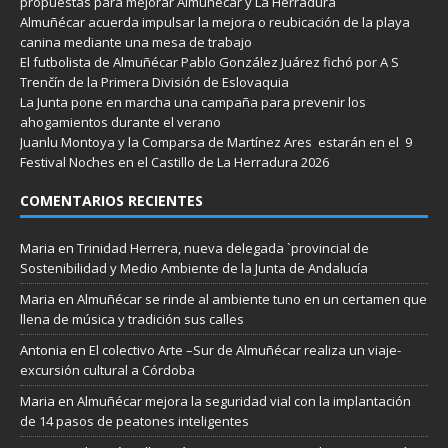
propuestas para mejorar Almuñécar y La Herradura
Almuñécar acuerda impulsar la mejora o reubicación de la playa
canina mediante una mesa de trabajo
El futbolista de Almuñécar Pablo González Juárez fichó por A S
Trenčín de la Primera División de Eslovaquia
La Junta pone en marcha una campaña para prevenir los
ahogamientos durante el verano
Juanlu Montoya y la Comparsa de Martínez Ares estarán en el 9
Festival Noches en el Castillo de La Herradura 2026
COMENTARIOS RECIENTES
Maria
en
Trinidad Herrera, nueva delegada `provincial de
Sostenibilidad y Medio Ambiente de la Junta de Andalucía
Maria
en
Almuñécar se rinde al ambiente tuno en un certamen que
llena de música y tradición sus calles
Antonia
en
El colectivo Arte –Sur de Almuñécar realiza un viaje-
excursión cultural a Córdoba
Maria
en
Almuñécar mejora la seguridad vial con la implantación
de 14 pasos de peatones inteligentes