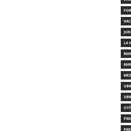
FOR
HAC
JUN
LA 
MAN
MAN
MED
OBR
OBR
OTÍ
PAR
PAR