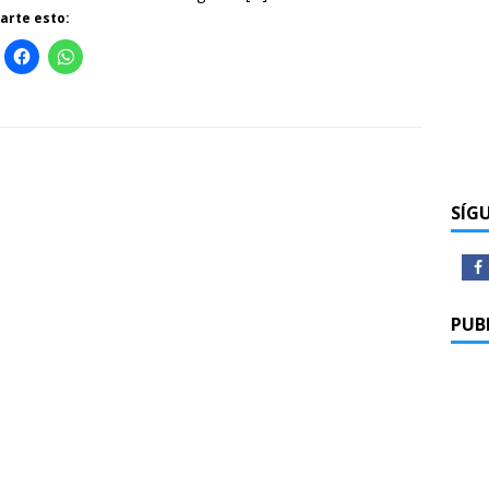
rte esto:
SÍG
PUB