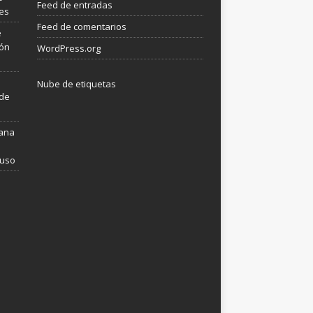
Feed de entradas
les
Feed de comentarios
e
ión
WordPress.org
Nube de etiquetas
 de
mana
 uso