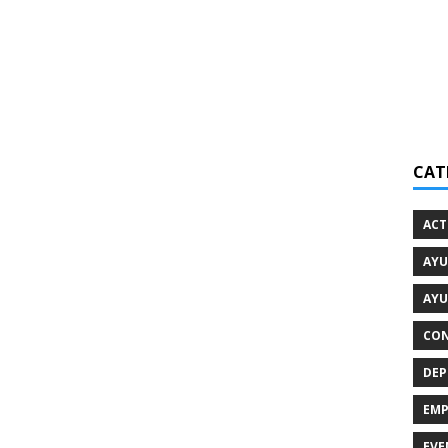
CAT
ACT
AYU
AYU
CON
DEP
EMP
EVE