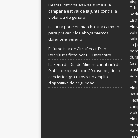
disp
Fiestas Patronales y se suma a la
El f
campaña estival de la Junta contra la
Rodr
violencia de género
La X
Almu
La Junta pone en marcha una campaña
volv
para prevenir los ahogamientos
soli
durante el verano
La 
El futbolista de Almuñécar Fran
para
Rodríguez ficha por UD Barbastro
dura
Casi
La Feria de Día de Almuñécar abrirá del
tras
9 al 11 de agosto con 20 casetas, cinco
para
conciertos gratuitos y un amplio
Her
dispositivo de seguridad
Almu
las 
Fies
camp
viol
Almu
prim
de c
Juan