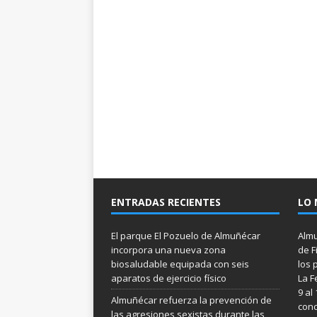
ENTRADAS RECIENTES
LO 
El parque El Pozuelo de Almuñécar
Almu
incorpora una nueva zona
de F
biosaludable equipada con seis
los 
aparatos de ejercicio físico
La F
9 al
Almuñécar refuerza la prevención de
conc
las agresiones sexistas durante las