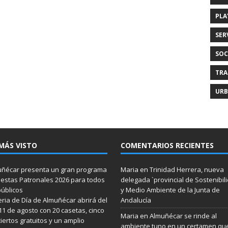
PLA
SER
SOC
TRA
URB
MÁS VISTO
COMENTARIOS RECIENTES
ñécar presenta un gran programa
Maria
en
Trinidad Herrera, nueva
iestas Patronales 2026 para todos
delegada `provincial de Sostenibil
públicos
y Medio Ambiente de la Junta de
eria de Día de Almuñécar abrirá del
Andalucía
 11 de agosto con 20 casetas, cinco
Maria
en
Almuñécar se rinde al
iertos gratuitos y un amplio
ambiente tuno en un certamen qu