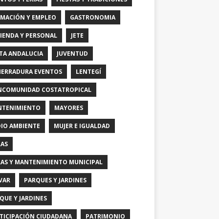
MACIÓN Y EMPLEO
GASTRONOMIA
IENDA Y PERSONAL
JETE
TA ANDALUCIA
JUVENTUD
HERRADURA EVENTOS
LENTEGÍ
COMUNIDAD COSTATROPICAL
TENIMIENTO
MAYORES
IO AMBIENTE
MUJER E IGUALDAD
AS
AS Y MANTENIMIENTO MUNICIPAL
VAR
PARQUES Y JARDINES
QUE Y JARDINES
TICIPACIÓN CIUDADANA
PATRIMONIO