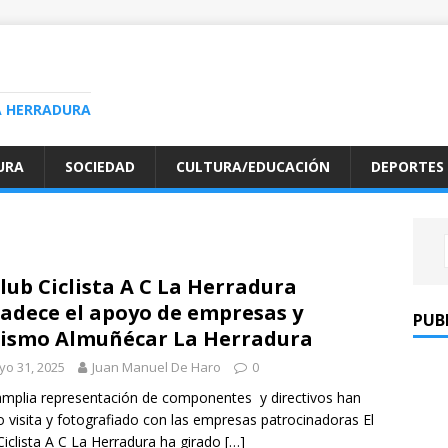
A HERRADURA
URA
SOCIEDAD
CULTURA/EDUCACIÓN
DEPORTES
Club Ciclista A C La Herradura
adece el apoyo de empresas y
PUB
ismo Almuñécar La Herradura
o 31, 2025
Juan Manuel De Haro
0
mplia representación de componentes y directivos han
o visita y fotografiado con las empresas patrocinadoras El
Ciclista A C La Herradura ha girado
[…]