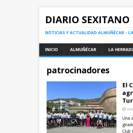
DIARIO SEXITANO
NOTICIAS Y ACTUALIDAD ALMUÑÉCAR - L
INICIO
ALMUÑÉCAR
LA HERRAD
patrocinadores
El 
agr
Tur
may
Una a
girad
Club 