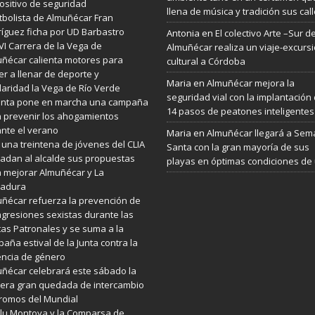
ositivo de seguridad
llena de música y tradición sus cal
utbolista de Almuñécar Fran
íguez ficha por UD Barbastro
Antonia
en
El colectivo Arte –Sur d
VI Carrera de la Vega de
Almuñécar realiza un viaje-excurs
ñécar calienta motores para
cultural a Córdoba
er a llenar de deporte y
Maria
en
Almuñécar mejora la
daridad la Vega de Río Verde
seguridad vial con la implantación
Junta pone en marcha una campaña
14 pasos de peatones inteligentes
 prevenir los ahogamientos
nte el verano
Maria
en
Almuñécar llegará a Se
 una treintena de jóvenes del CLIA
Santa con la gran mayoría de sus
ladan al alcalde sus propuestas
playas en óptimas condiciones de
 mejorar Almuñécar y La
radura
ñécar refuerza la prevención de
agresiones sexistas durante las
tas Patronales y se suma a la
aña estival de la Junta contra la
encia de género
ñécar celebrará este sábado la
era gran quedada de intercambio
romos del Mundial
lu Montoya y la Comparsa de