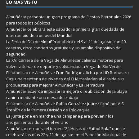
LO MÁS VISTO
Almuñécar presenta un gran programa de Fiestas Patronales 2026
para todos los públicos
Almuñécar celebrará este sábado la primera gran quedada de
intercambio de cromos del Mundial
La Feria de Día de Almuñécar abrirá del 9 al 11 de agosto con 20
casetas, cinco conciertos gratuitos y un amplio dispositivo de
seguridad
La XVI Carrera de la Vega de Almuñécar calienta motores para
volver a llenar de deporte y solidaridad la Vega de Río Verde
El futbolista de Almuñécar Fran Rodríguez ficha por UD Barbastro
Casi una treintena de jóvenes del CLIA trasladan al alcalde sus
propuestas para mejorar Almuñécar y La Herradura
Almuñécar acuerda impulsar la mejora o reubicación de la playa
canina mediante una mesa de trabajo
El futbolista de Almuñécar Pablo González Juárez fichó por A S
Trenčín de la Primera División de Eslovaquia
La Junta pone en marcha una campaña para prevenir los
ahogamientos durante el verano
Almuñécar recupera el torneo “24 Horas de Fútbol Sala” que se
celebrará los días 22 y 23 de agosto en el Pabellón Municipal de