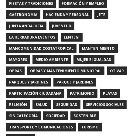
FIESTAS Y TRADICIONES
FORMACIÓN Y EMPLEO
GASTRONOMIA
HACIENDA Y PERSONAL
JETE
JUNTA ANDALUCIA
JUVENTUD
LA HERRADURA EVENTOS
LENTEGÍ
MANCOMUNIDAD COSTATROPICAL
MANTENIMIENTO
MAYORES
MEDIO AMBIENTE
MUJER E IGUALDAD
OBRAS
OBRAS Y MANTENIMIENTO MUNICIPAL
OTÍVAR
PARQUES Y JARDINES
PARQUE Y JARDINES
PARTICIPACIÓN CIUDADANA
PATRIMONIO
PLAYAS
RELIGIÓN
SALUD
SEGURIDAD
SERVICIOS SOCIALES
SIN CATEGORÍA
SOCIEDAD
SOSTENIBLE
TRANSPORTE Y COMUNICACIONES
TURISMO