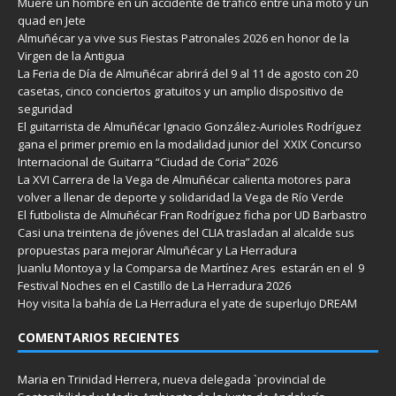
Muere un hombre en un accidente de tráfico entre una moto y un
quad en Jete
Almuñécar ya vive sus Fiestas Patronales 2026 en honor de la
Virgen de la Antigua
La Feria de Día de Almuñécar abrirá del 9 al 11 de agosto con 20
casetas, cinco conciertos gratuitos y un amplio dispositivo de
seguridad
El guitarrista de Almuñécar Ignacio González-Aurioles Rodríguez
gana el primer premio en la modalidad junior del XXIX Concurso
Internacional de Guitarra “Ciudad de Coria” 2026
La XVI Carrera de la Vega de Almuñécar calienta motores para
volver a llenar de deporte y solidaridad la Vega de Río Verde
El futbolista de Almuñécar Fran Rodríguez ficha por UD Barbastro
Casi una treintena de jóvenes del CLIA trasladan al alcalde sus
propuestas para mejorar Almuñécar y La Herradura
Juanlu Montoya y la Comparsa de Martínez Ares estarán en el 9
Festival Noches en el Castillo de La Herradura 2026
Hoy visita la bahía de La Herradura el yate de superlujo DREAM
COMENTARIOS RECIENTES
Maria
en
Trinidad Herrera, nueva delegada `provincial de