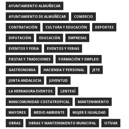
AYUNTAMIENTO ALMUÑECAR
AYUNTAMIENTO DE ALMUÑÉCAR
COMERCIO
CONTRATACIÓN
CULTURA Y EDUCACIÓN
DEPORTES
DIPUTACIÓN
EDUCACIÓN
EMPRESAS
EVENTOS Y FERIA
EVENTOS Y FERIAS
FIESTAS Y TRADICIONES
FORMACIÓN Y EMPLEO
GASTRONOMIA
HACIENDA Y PERSONAL
JETE
JUNTA ANDALUCIA
JUVENTUD
LA HERRADURA EVENTOS
LENTEGÍ
MANCOMUNIDAD COSTATROPICAL
MANTENIMIENTO
MAYORES
MEDIO AMBIENTE
MUJER E IGUALDAD
OBRAS
OBRAS Y MANTENIMIENTO MUNICIPAL
OTÍVAR