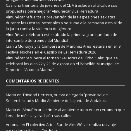
Casi una treintena de jóvenes del CLIA trasladan al alcalde sus
propuestas para mejorar Almuñécar y La Herradura
Almuñécar refuerza la prevención de las agresiones sexistas
durante las Fiestas Patronales y se suma a la campaña estival de
la Junta contra la violencia de género
Almuñécar celebrará este sábado la primera gran quedada de
intercambio de cromos del Mundial
Juanlu Montoya y la Comparsa de Martínez Ares estarán en el 9
Festival Noches en el Castillo de La Herradura 2026
Almuñécar recupera el torneo “24 Horas de Fútbol Sala” que se
celebrará los días 22 y 23 de agosto en el Pabellón Municipal de
Deportes "Antonio Marina"
COMENTARIOS RECIENTES
Maria
en
Trinidad Herrera, nueva delegada `provincial de
Sostenibilidad y Medio Ambiente de la Junta de Andalucía
Maria
en
Almuñécar se rinde al ambiente tuno en un certamen que
llena de música y tradición sus calles
Antonia
en
El colectivo Arte –Sur de Almuñécar realiza un viaje-
excursión cultural a Córdoba