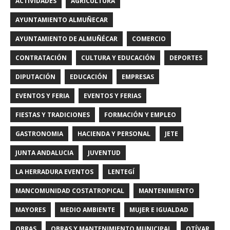
ACTIVIDADES
AGRICULTURA
AYUNTAMIENTO ALMUÑECAR
AYUNTAMIENTO DE ALMUÑÉCAR
COMERCIO
CONTRATACIÓN
CULTURA Y EDUCACIÓN
DEPORTES
DIPUTACIÓN
EDUCACIÓN
EMPRESAS
EVENTOS Y FERIA
EVENTOS Y FERIAS
FIESTAS Y TRADICIONES
FORMACIÓN Y EMPLEO
GASTRONOMIA
HACIENDA Y PERSONAL
JETE
JUNTA ANDALUCIA
JUVENTUD
LA HERRADURA EVENTOS
LENTEGÍ
MANCOMUNIDAD COSTATROPICAL
MANTENIMIENTO
MAYORES
MEDIO AMBIENTE
MUJER E IGUALDAD
OBRAS
OBRAS Y MANTENIMIENTO MUNICIPAL
OTÍVAR