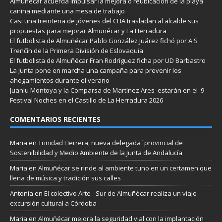
Almuñécar acuerda impulsar la mejora o reubicación de la playa
canina mediante una mesa de trabajo
Casi una treintena de jóvenes del CLIA trasladan al alcalde sus
propuestas para mejorar Almuñécar y La Herradura
El futbolista de Almuñécar Pablo González Juárez fichó por A S
Trenčín de la Primera División de Eslovaquia
El futbolista de Almuñécar Fran Rodríguez ficha por UD Barbastro
La Junta pone en marcha una campaña para prevenir los
ahogamientos durante el verano
Juanlu Montoya y la Comparsa de Martínez Ares estarán en el 9
Festival Noches en el Castillo de La Herradura 2026
COMENTARIOS RECIENTES
Maria
en
Trinidad Herrera, nueva delegada `provincial de
Sostenibilidad y Medio Ambiente de la Junta de Andalucía
Maria
en
Almuñécar se rinde al ambiente tuno en un certamen que
llena de música y tradición sus calles
Antonia
en
El colectivo Arte –Sur de Almuñécar realiza un viaje-
excursión cultural a Córdoba
Maria
en
Almuñécar mejora la seguridad vial con la implantación