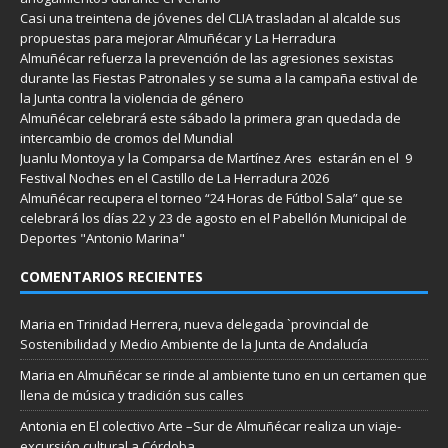
Casi una treintena de jóvenes del CLIA trasladan al alcalde sus
propuestas para mejorar Almuñécar y La Herradura
Almuñécar refuerza la prevención de las agresiones sexistas
durante las Fiestas Patronales y se suma a la campaña estival de
la Junta contra la violencia de género
Almuñécar celebrará este sábado la primera gran quedada de
intercambio de cromos del Mundial
Juanlu Montoya y la Comparsa de Martínez Ares estarán en el 9
Festival Noches en el Castillo de La Herradura 2026
Almuñécar recupera el torneo “24 Horas de Fútbol Sala” que se
celebrará los días 22 y 23 de agosto en el Pabellón Municipal de
Deportes "Antonio Marina"
COMENTARIOS RECIENTES
Maria
en
Trinidad Herrera, nueva delegada `provincial de
Sostenibilidad y Medio Ambiente de la Junta de Andalucía
Maria
en
Almuñécar se rinde al ambiente tuno en un certamen que
llena de música y tradición sus calles
Antonia
en
El colectivo Arte –Sur de Almuñécar realiza un viaje-
excursión cultural a Córdoba