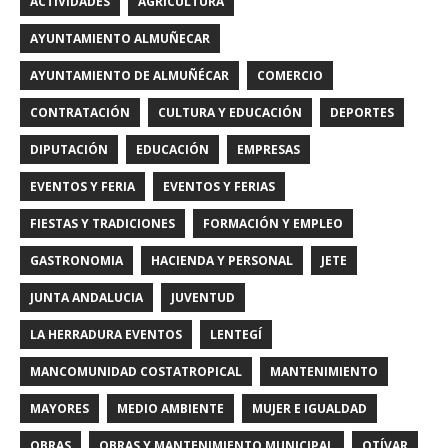
ACTIVIDADES
AGRICULTURA
AYUNTAMIENTO ALMUÑECAR
AYUNTAMIENTO DE ALMUÑÉCAR
COMERCIO
CONTRATACIÓN
CULTURA Y EDUCACIÓN
DEPORTES
DIPUTACIÓN
EDUCACIÓN
EMPRESAS
EVENTOS Y FERIA
EVENTOS Y FERIAS
FIESTAS Y TRADICIONES
FORMACIÓN Y EMPLEO
GASTRONOMIA
HACIENDA Y PERSONAL
JETE
JUNTA ANDALUCIA
JUVENTUD
LA HERRADURA EVENTOS
LENTEGÍ
MANCOMUNIDAD COSTATROPICAL
MANTENIMIENTO
MAYORES
MEDIO AMBIENTE
MUJER E IGUALDAD
OBRAS
OBRAS Y MANTENIMIENTO MUNICIPAL
OTÍVAR