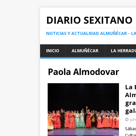
DIARIO SEXITANO
NOTICIAS Y ACTUALIDAD ALMUÑÉCAR - L
INICIO
ALMUÑÉCAR
LA HERRAD
Paola Almodovar
La 
Alm
gra
gal
jun
Sábad
Cultu