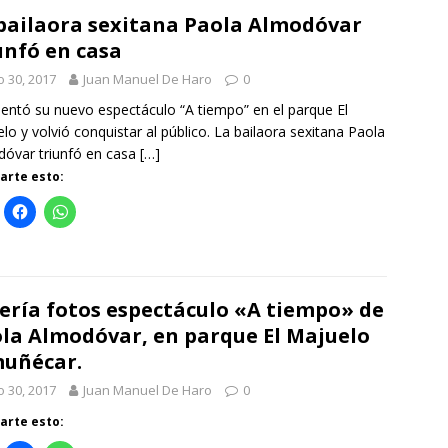
bailaora sexitana Paola Almodóvar
unfó en casa
io 30, 2017
Juan Manuel De Haro
0
ntó su nuevo espectáculo “A tiempo” en el parque El
lo y volvió conquistar al público. La bailaora sexitana Paola
óvar triunfó en casa
[…]
rte esto:
ería fotos espectáculo «A tiempo» de
la Almodóvar, en parque El Majuelo
uñécar.
io 30, 2017
Juan Manuel De Haro
0
rte esto: