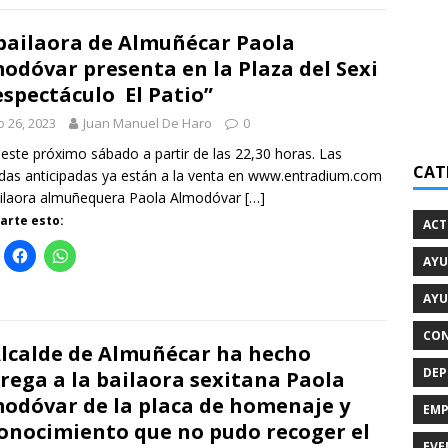
bailaora de Almuñécar Paola
odóvar presenta en la Plaza del Sexi
espectáculo El Patio”
io 26, 2023
Juan Manuel De Haro
0
este próximo sábado a partir de las 22,30 horas. Las
CAT
das anticipadas ya están a la venta en www.entradium.com
ailaora almuñequera Paola Almodóvar
[…]
rte esto:
ACT
AYU
AYU
CON
Alcalde de Almuñécar ha hecho
DEP
rega a la bailaora sexitana Paola
odóvar de la placa de homenaje y
EMP
onocimiento que no pudo recoger el
EVE