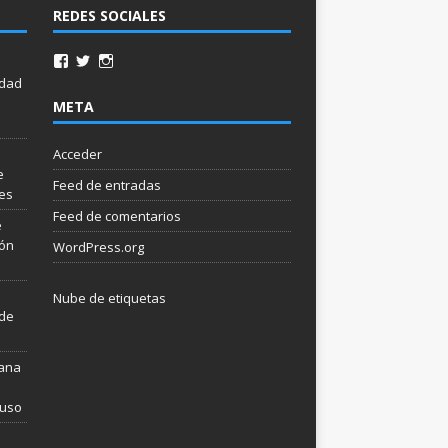
REDES SOCIALES
idad
META
Acceder
e
Feed de entradas
les
Feed de comentarios
e
ión
WordPress.org
Nube de etiquetas
 de
mana
 uso