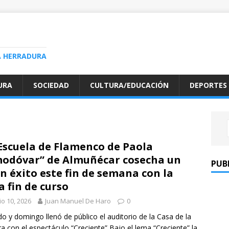
A HERRADURA
URA
SOCIEDAD
CULTURA/EDUCACIÓN
DEPORTES
Escuela de Flamenco de Paola
odóvar” de Almuñécar cosecha un
PUB
n éxito este fin de semana con la
a fin de curso
io 10, 2026
Juan Manuel De Haro
0
o y domingo llenó de público el auditorio de la Casa de la
ra con el espectáculo “Creciente” Bajo el lema “Creciente” la