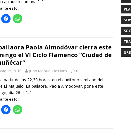
co aplaudió con una
[…]
rte esto:
PLA
SER
SOC
TRA
bailaora Paola Almodóvar cierra este
URB
ingo el VI Ciclo Flamenco “Ciudad de
muñécar”
sto 25, 2018
Juan Manuel De Haro
0
 a partir de las 22,30 horas, en el auditorio sexitano del
e El Majuelo. La bailaora, Paola Almodóvar, pone este
go, día 26 el
[…]
rte esto: