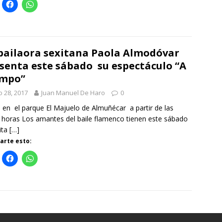
bailaora sexitana Paola Almodóvar
senta este sábado su espectáculo “A
empo”
io 28, 2017
Juan Manuel De Haro
0
en el parque El Majuelo de Almuñécar a partir de las
 horas Los amantes del baile flamenco tienen este sábado
ita
[…]
rte esto: