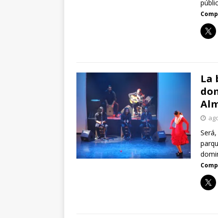
públi
Compa
La 
dom
Al
ago
Será,
parqu
domin
Compa