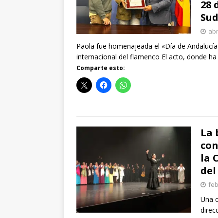
28 
Su
abr
Paola fue homenajeada el «Día de Andalucía» 
internacional del flamenco El acto, donde ha
Comparte esto:
La 
con
la 
del
feb
Una o
direc