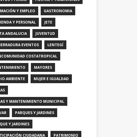
MACIÓN Y EMPLEO
GASTRONOMIA
IENDA Y PERSONAL
JETE
TA ANDALUCIA
JUVENTUD
HERRADURA EVENTOS
LENTEGÍ
COMUNIDAD COSTATROPICAL
TENIMIENTO
MAYORES
IO AMBIENTE
MUJER E IGUALDAD
AS
AS Y MANTENIMIENTO MUNICIPAL
VAR
PARQUES Y JARDINES
QUE Y JARDINES
TICIPACIÓN CIUDADANA
PATRIMONIO