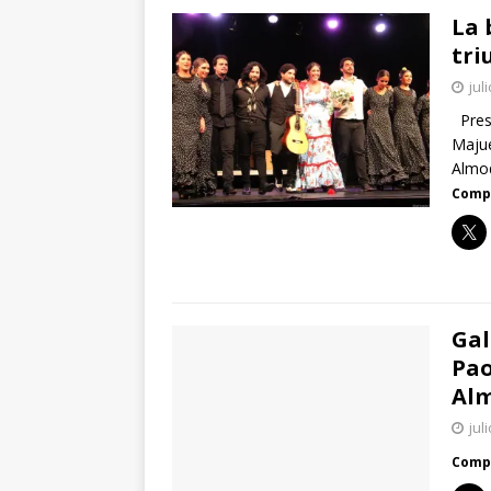
La 
tri
jul
Prese
Majue
Almod
Compa
Gal
Pao
Alm
jul
Compa