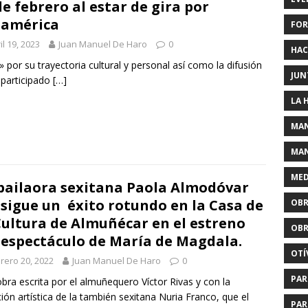
de febrero al estar de gira por
damérica
FOR
il 19, 2023
Juan Manuel De Haro
0
HAC
por su trayectoria cultural y personal así como la difusión
JUN
 participado
[…]
LA 
MAN
MAN
MED
bailaora sexitana Paola Almodóvar
sigue un éxito rotundo en la Casa de
OBR
Cultura de Almuñécar en el estreno
OBR
 espectáculo de María de Magdala.
OTÍ
rero 20, 2022
Juan Manuel De Haro
0
PAR
bra escrita por el almuñequero Víctor Rivas y con la
ción artística de la también sexitana Nuria Franco, que el
PAR