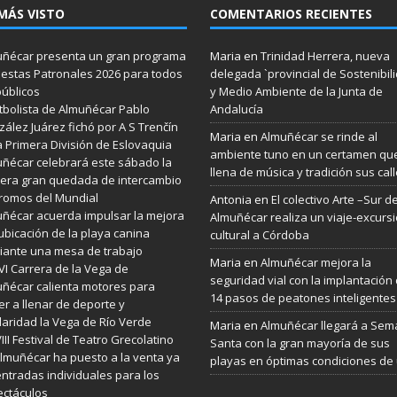
MÁS VISTO
COMENTARIOS RECIENTES
ñécar presenta un gran programa
Maria
en
Trinidad Herrera, nueva
iestas Patronales 2026 para todos
delegada `provincial de Sostenibil
públicos
y Medio Ambiente de la Junta de
utbolista de Almuñécar Pablo
Andalucía
ález Juárez fichó por A S Trenčín
Maria
en
Almuñécar se rinde al
a Primera División de Eslovaquia
ambiente tuno en un certamen qu
ñécar celebrará este sábado la
llena de música y tradición sus cal
era gran quedada de intercambio
romos del Mundial
Antonia
en
El colectivo Arte –Sur d
ñécar acuerda impulsar la mejora
Almuñécar realiza un viaje-excurs
ubicación de la playa canina
cultural a Córdoba
ante una mesa de trabajo
Maria
en
Almuñécar mejora la
VI Carrera de la Vega de
seguridad vial con la implantación
ñécar calienta motores para
14 pasos de peatones inteligentes
er a llenar de deporte y
daridad la Vega de Río Verde
Maria
en
Almuñécar llegará a Se
VIII Festival de Teatro Grecolatino
Santa con la gran mayoría de sus
lmuñécar ha puesto a la venta ya
playas en óptimas condiciones de
entradas individuales para los
ctáculos