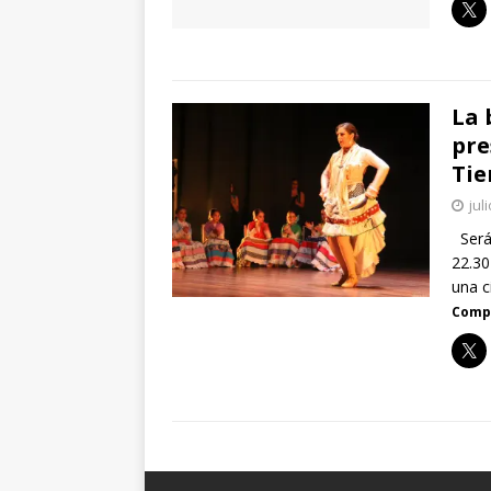
La 
pre
Ti
jul
Será 
22.30
una c
Compa