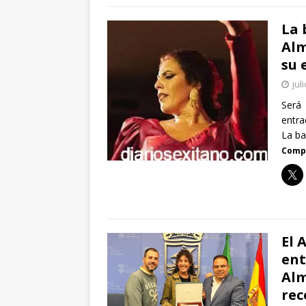
La 
Alm
su 
jul
Será 
entra
La b
Compa
El 
ent
Alm
rec