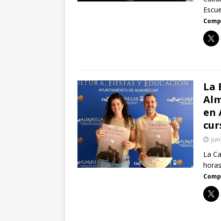
Escu
Compa
La 
Alm
en 
cur
jun
La Ca
horas
Compa