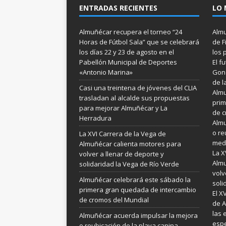
ENTRADAS RECIENTES
LO 
Almuñécar recupera el torneo “24
Almu
Horas de Fútbol Sala” que se celebrará
de F
los días 22 y 23 de agosto en el
los 
Pabellón Municipal de Deportes
El f
«Antonio Marina»
Gonz
de l
Casi una treintena de jóvenes del CLIA
Almu
trasladan al alcalde sus propuestas
prim
para mejorar Almuñécar y La
de c
Herradura
Almu
o re
La XVI Carrera de la Vega de
medi
Almuñécar calienta motores para
La X
volver a llenar de deporte y
Almu
solidaridad la Vega de Río Verde
volv
Almuñécar celebrará este sábado la
soli
primera gran quedada de intercambio
El X
de cromos del Mundial
de A
las 
Almuñécar acuerda impulsar la mejora
espe
o reubicación de la playa canina