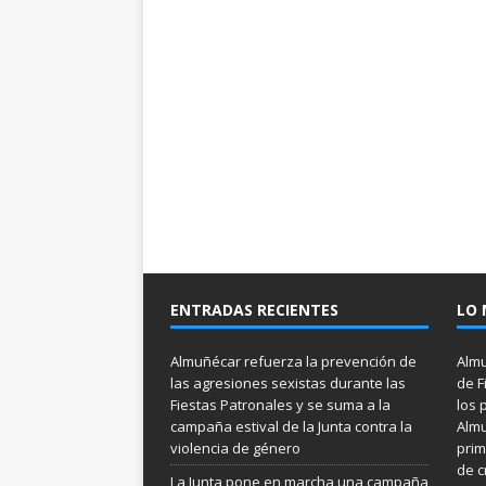
ENTRADAS RECIENTES
LO 
Almuñécar refuerza la prevención de
Almu
las agresiones sexistas durante las
de F
Fiestas Patronales y se suma a la
los 
campaña estival de la Junta contra la
Almu
violencia de género
prim
de c
La Junta pone en marcha una campaña