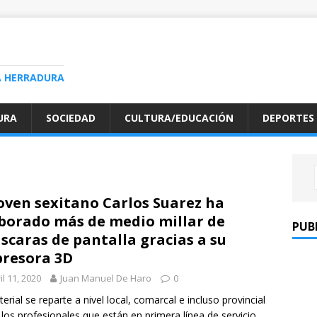
A HERRADURA
URA
SOCIEDAD
CULTURA/EDUCACIÓN
DEPORTES
joven sexitano Carlos Suarez ha
borado más de medio millar de
PUB
caras de pantalla gracias a su
resora 3D
il 11, 2020
Juan Manuel De Haro
0
terial se reparte a nivel local, comarcal e incluso provincial
 los profesionales que están en primera línea de servicio.