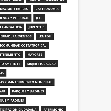
MACIÓN Y EMPLEO
GASTRONOMIA
IENDA Y PERSONAL
JETE
TA ANDALUCIA
JUVENTUD
HERRADURA EVENTOS
LENTEGÍ
COMUNIDAD COSTATROPICAL
TENIMIENTO
MAYORES
IO AMBIENTE
MUJER E IGUALDAD
AS
AS Y MANTENIMIENTO MUNICIPAL
VAR
PARQUES Y JARDINES
QUE Y JARDINES
TICIPACIÓN CIUDADANA
PATRIMONIO