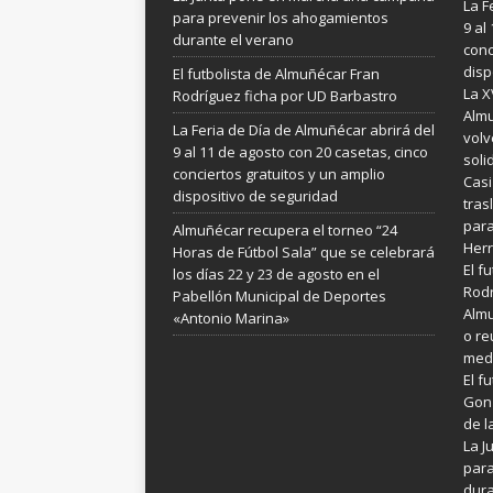
La F
para prevenir los ahogamientos
9 al
durante el verano
conc
disp
El futbolista de Almuñécar Fran
La X
Rodríguez ficha por UD Barbastro
Almu
La Feria de Día de Almuñécar abrirá del
volv
9 al 11 de agosto con 20 casetas, cinco
soli
conciertos gratuitos y un amplio
Casi
dispositivo de seguridad
tras
para
Almuñécar recupera el torneo “24
Her
Horas de Fútbol Sala” que se celebrará
El f
los días 22 y 23 de agosto en el
Rodr
Pabellón Municipal de Deportes
Almu
«Antonio Marina»
o re
medi
El f
Gonz
de l
La 
para
dura