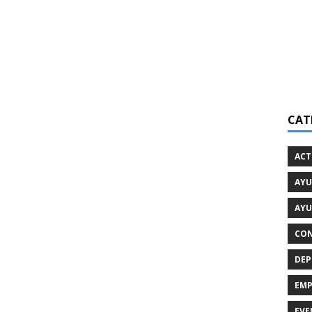
CAT
ACT
AYU
AYU
CON
DEP
EMP
EVE