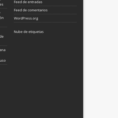
Feed de entradas
les
Feed de comentarios
e
ión
WordPress.org
Nube de etiquetas
 de
mana
 uso