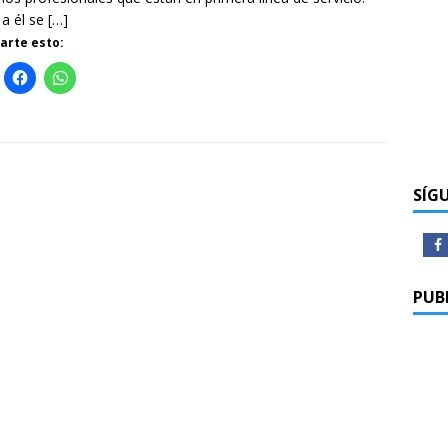
 a él se
[…]
rte esto:
SÍG
PUB