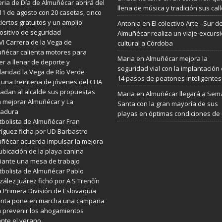
eria de Día de Almuñécar abrirá del
llena de música y tradición sus cal
 11 de agosto con 20 casetas, cinco
iertos gratuitos y un amplio
Antonia
en
El colectivo Arte –Sur d
ositivo de seguridad
Almuñécar realiza un viaje-excurs
VI Carrera de la Vega de
cultural a Córdoba
ñécar calienta motores para
Maria
en
Almuñécar mejora la
er a llenar de deporte y
seguridad vial con la implantación
daridad la Vega de Río Verde
14 pasos de peatones inteligentes
 una treintena de jóvenes del CLIA
ladan al alcalde sus propuestas
Maria
en
Almuñécar llegará a Se
 mejorar Almuñécar y La
Santa con la gran mayoría de sus
radura
playas en óptimas condiciones de
utbolista de Almuñécar Fran
íguez ficha por UD Barbastro
ñécar acuerda impulsar la mejora
ubicación de la playa canina
ante una mesa de trabajo
utbolista de Almuñécar Pablo
ález Juárez fichó por A S Trenčín
a Primera División de Eslovaquia
Junta pone en marcha una campaña
 prevenir los ahogamientos
nte el verano