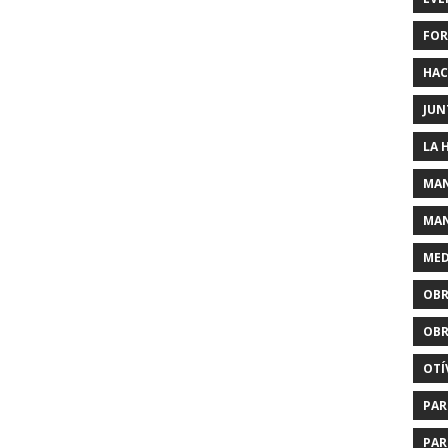
FOR
HAC
JUN
LA 
MAN
MAN
MED
OBR
OBR
OTÍ
PAR
PAR