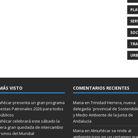
PLA
SER
SOC
TRA
URB
MÁS VISTO
COMENTARIOS RECIENTES
ñécar presenta un gran programa
Maria
en
Trinidad Herrera, nueva
iestas Patronales 2026 para todos
delegada `provincial de Sostenibil
públicos
y Medio Ambiente de la Junta de
ñécar celebrará este sábado la
Andalucía
era gran quedada de intercambio
Maria
en
Almuñécar se rinde al
romos del Mundial
ambiente tuno en un certamen qu