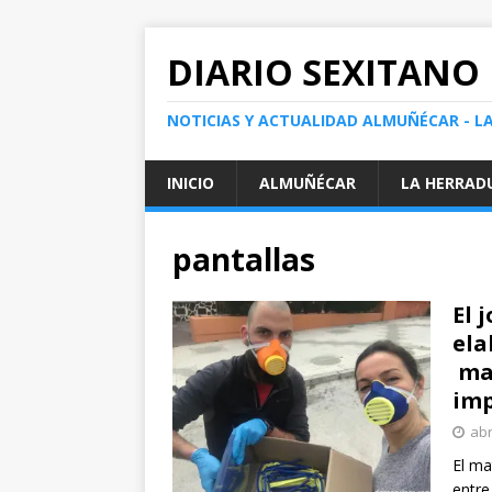
DIARIO SEXITANO
NOTICIAS Y ACTUALIDAD ALMUÑÉCAR - L
INICIO
ALMUÑÉCAR
LA HERRAD
pantallas
El 
ela
mas
imp
abr
El ma
entre