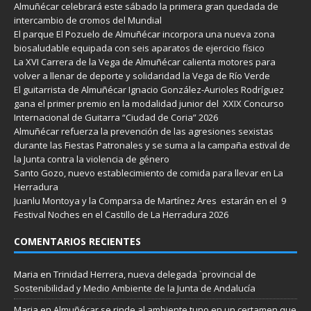
Almuñécar celebrará este sábado la primera gran quedada de
intercambio de cromos del Mundial
El parque El Pozuelo de Almuñécar incorpora una nueva zona
biosaludable equipada con seis aparatos de ejercicio físico
La XVI Carrera de la Vega de Almuñécar calienta motores para
volver a llenar de deporte y solidaridad la Vega de Río Verde
El guitarrista de Almuñécar Ignacio González-Aurioles Rodríguez
gana el primer premio en la modalidad junior del XXIX Concurso
Internacional de Guitarra “Ciudad de Coria” 2026
Almuñécar refuerza la prevención de las agresiones sexistas
durante las Fiestas Patronales y se suma a la campaña estival de
la Junta contra la violencia de género
Santo Gozo, nuevo establecimiento de comida para llevar en La
Herradura
Juanlu Montoya y la Comparsa de Martínez Ares estarán en el 9
Festival Noches en el Castillo de La Herradura 2026
COMENTARIOS RECIENTES
Maria
en
Trinidad Herrera, nueva delegada `provincial de
Sostenibilidad y Medio Ambiente de la Junta de Andalucía
Maria
en
Almuñécar se rinde al ambiente tuno en un certamen que