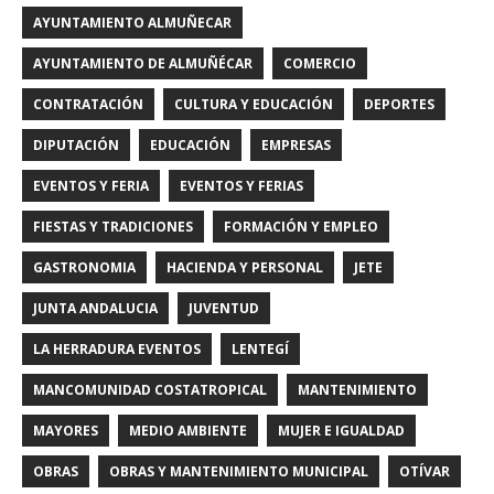
AYUNTAMIENTO ALMUÑECAR
AYUNTAMIENTO DE ALMUÑÉCAR
COMERCIO
CONTRATACIÓN
CULTURA Y EDUCACIÓN
DEPORTES
DIPUTACIÓN
EDUCACIÓN
EMPRESAS
EVENTOS Y FERIA
EVENTOS Y FERIAS
FIESTAS Y TRADICIONES
FORMACIÓN Y EMPLEO
GASTRONOMIA
HACIENDA Y PERSONAL
JETE
JUNTA ANDALUCIA
JUVENTUD
LA HERRADURA EVENTOS
LENTEGÍ
MANCOMUNIDAD COSTATROPICAL
MANTENIMIENTO
MAYORES
MEDIO AMBIENTE
MUJER E IGUALDAD
OBRAS
OBRAS Y MANTENIMIENTO MUNICIPAL
OTÍVAR