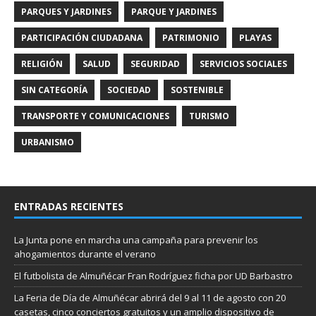
PARQUES Y JARDINES
PARQUE Y JARDINES
PARTICIPACIÓN CIUDADANA
PATRIMONIO
PLAYAS
RELIGIÓN
SALUD
SEGURIDAD
SERVICIOS SOCIALES
SIN CATEGORÍA
SOCIEDAD
SOSTENIBLE
TRANSPORTE Y COMUNICACIONES
TURISMO
URBANISMO
ENTRADAS RECIENTES
La Junta pone en marcha una campaña para prevenir los
ahogamientos durante el verano
El futbolista de Almuñécar Fran Rodríguez ficha por UD Barbastro
La Feria de Día de Almuñécar abrirá del 9 al 11 de agosto con 20
casetas, cinco conciertos gratuitos y un amplio dispositivo de