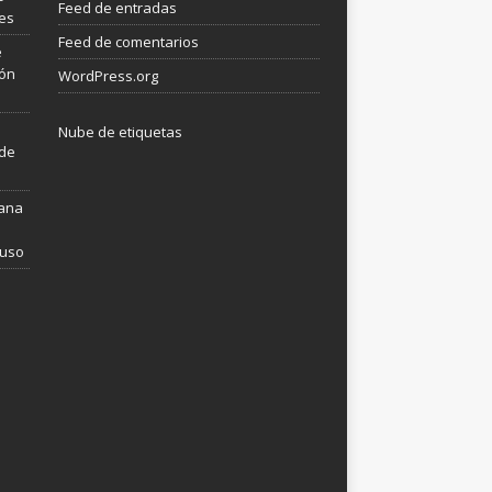
Feed de entradas
les
Feed de comentarios
e
ión
WordPress.org
Nube de etiquetas
 de
mana
 uso