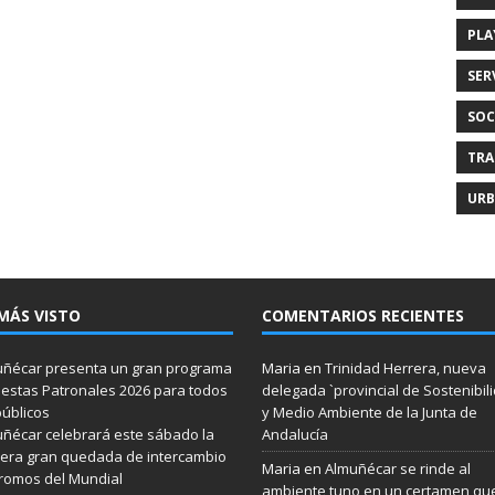
PLA
SER
SOC
TRA
URB
MÁS VISTO
COMENTARIOS RECIENTES
ñécar presenta un gran programa
Maria
en
Trinidad Herrera, nueva
iestas Patronales 2026 para todos
delegada `provincial de Sostenibil
públicos
y Medio Ambiente de la Junta de
ñécar celebrará este sábado la
Andalucía
era gran quedada de intercambio
Maria
en
Almuñécar se rinde al
romos del Mundial
ambiente tuno en un certamen qu