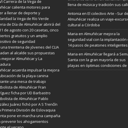
VI Carrera de la Vega de
llena de música y tradición sus cal
ñécar calienta motores para
er a llenar de deporte y
Antonia
en
El colectivo Arte –Sur d
daridad la Vega de Río Verde
Almuñécar realiza un viaje-excurs
eria de Día de Almuñécar abrirá del
cultural a Córdoba
 11 de agosto con 20 casetas, cinco
Maria
en
Almuñécar mejora la
iertos gratuitos y un amplio
seguridad vial con la implantación
ositivo de seguridad
14 pasos de peatones inteligentes
 una treintena de jóvenes del CLIA
ladan al alcalde sus propuestas
Maria
en
Almuñécar llegará a Se
 mejorar Almuñécar y La
Santa con la gran mayoría de sus
radura
playas en óptimas condiciones de
ñécar acuerda impulsar la mejora
ubicación de la playa canina
ante una mesa de trabajo
utbolista de Almuñécar Fran
íguez ficha por UD Barbastro
utbolista de Almuñécar Pablo
ález Juárez fichó por A S Trenčín
a Primera División de Eslovaquia
Junta pone en marcha una campaña
 prevenir los ahogamientos
nte el verano