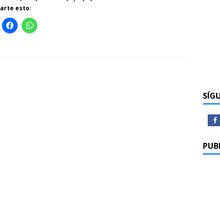
rte esto:
SÍG
PUB