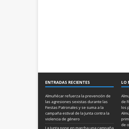
ENTRADAS RECIENTES
LO 
Almuñécar refuerza la prevención de
Almu
las agresiones sexistas durante las
de F
Fiestas Patronales y se suma a la
los 
campaña estival de la Junta contra la
Almu
violencia de género
prim
de c
La Junta pone en marcha una campaña