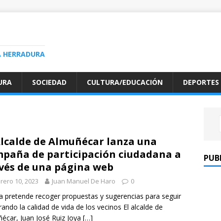
A HERRADURA
URA
SOCIEDAD
CULTURA/EDUCACIÓN
DEPORTES
Alcalde de Almuñécar lanza una
paña de participación ciudadana a
PUB
vés de una página web
rero 10, 2023
Juan Manuel De Haro
0
la pretende recoger propuestas y sugerencias para seguir
ando la calidad de vida de los vecinos El alcalde de
écar, Juan José Ruiz Joya
[…]