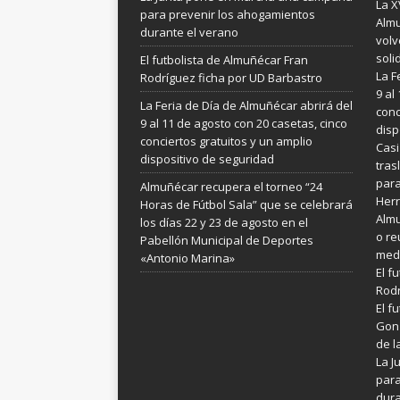
La X
para prevenir los ahogamientos
Almu
durante el verano
volv
soli
El futbolista de Almuñécar Fran
La F
Rodríguez ficha por UD Barbastro
9 al
La Feria de Día de Almuñécar abrirá del
conc
9 al 11 de agosto con 20 casetas, cinco
disp
conciertos gratuitos y un amplio
Casi
dispositivo de seguridad
tras
para
Almuñécar recupera el torneo “24
Her
Horas de Fútbol Sala” que se celebrará
Almu
los días 22 y 23 de agosto en el
o re
Pabellón Municipal de Deportes
medi
«Antonio Marina»
El f
Rodr
El f
Gonz
de l
La 
para
dura