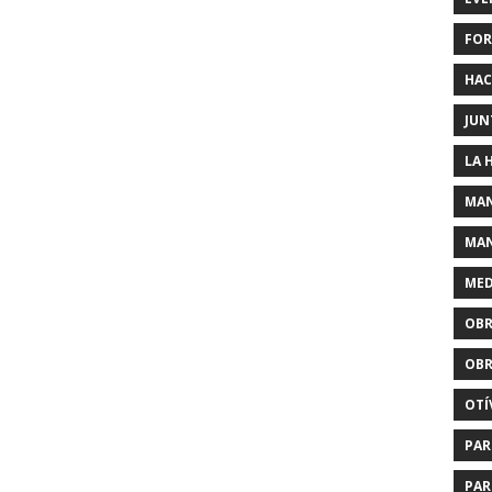
FOR
HAC
JUN
LA 
MAN
MAN
MED
OBR
OBR
OTÍ
PAR
PAR