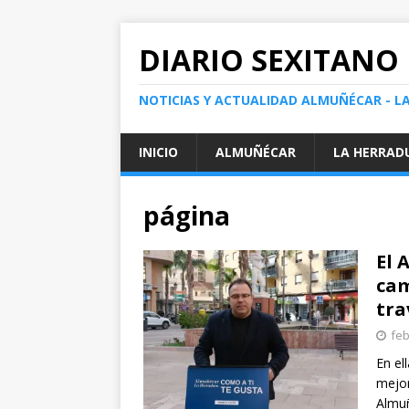
DIARIO SEXITANO
NOTICIAS Y ACTUALIDAD ALMUÑÉCAR - L
INICIO
ALMUÑÉCAR
LA HERRAD
página
El 
cam
tra
feb
En el
mejor
Almuñ