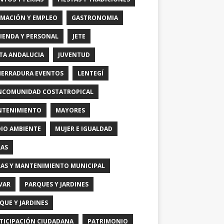
MACIÓN Y EMPLEO
GASTRONOMIA
IENDA Y PERSONAL
JETE
TA ANDALUCIA
JUVENTUD
HERRADURA EVENTOS
LENTEGÍ
COMUNIDAD COSTATROPICAL
TENIMIENTO
MAYORES
IO AMBIENTE
MUJER E IGUALDAD
AS
AS Y MANTENIMIENTO MUNICIPAL
VAR
PARQUES Y JARDINES
QUE Y JARDINES
TICIPACIÓN CIUDADANA
PATRIMONIO