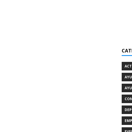
CAT
ACT
AYU
AYU
CON
DEP
EMP
EVE