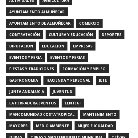
ACTIVIDADES
AGRICULTURA
AYUNTAMIENTO ALMUÑECAR
AYUNTAMIENTO DE ALMUÑÉCAR
COMERCIO
CONTRATACIÓN
CULTURA Y EDUCACIÓN
DEPORTES
DIPUTACIÓN
EDUCACIÓN
EMPRESAS
EVENTOS Y FERIA
EVENTOS Y FERIAS
FIESTAS Y TRADICIONES
FORMACIÓN Y EMPLEO
GASTRONOMIA
HACIENDA Y PERSONAL
JETE
JUNTA ANDALUCIA
JUVENTUD
LA HERRADURA EVENTOS
LENTEGÍ
MANCOMUNIDAD COSTATROPICAL
MANTENIMIENTO
MAYORES
MEDIO AMBIENTE
MUJER E IGUALDAD
OBRAS
OBRAS Y MANTENIMIENTO MUNICIPAL
OTÍVAR