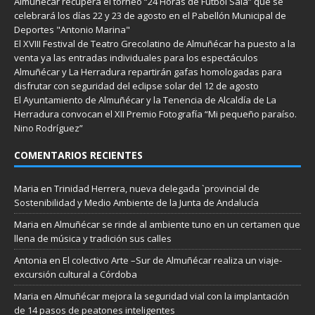
Almuñécar recupera el torneo “24 Horas de Fútbol Sala” que se
celebrará los días 22 y 23 de agosto en el Pabellón Municipal de
Deportes "Antonio Marina"
El XVIII Festival de Teatro Grecolatino de Almuñécar ha puesto a la
venta ya las entradas individuales para los espectáculos
Almuñécar y La Herradura repartirán gafas homologadas para
disfrutar con seguridad del eclipse solar del 12 de agosto
El Ayuntamiento de Almuñécar y la Tenencia de Alcaldía de La
Herradura convocan el XII Premio Fotografía “Mi pequeño paraíso.
Nino Rodríguez”
COMENTARIOS RECIENTES
Maria
en
Trinidad Herrera, nueva delegada `provincial de
Sostenibilidad y Medio Ambiente de la Junta de Andalucía
Maria
en
Almuñécar se rinde al ambiente tuno en un certamen que
llena de música y tradición sus calles
Antonia
en
El colectivo Arte –Sur de Almuñécar realiza un viaje-
excursión cultural a Córdoba
Maria
en
Almuñécar mejora la seguridad vial con la implantación
de 14 pasos de peatones inteligentes