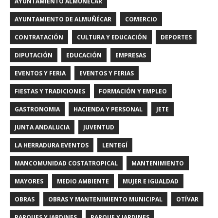
AYUNTAMIENTO ALMUÑECAR
AYUNTAMIENTO DE ALMUÑÉCAR
COMERCIO
CONTRATACIÓN
CULTURA Y EDUCACIÓN
DEPORTES
DIPUTACIÓN
EDUCACIÓN
EMPRESAS
EVENTOS Y FERIA
EVENTOS Y FERIAS
FIESTAS Y TRADICIONES
FORMACIÓN Y EMPLEO
GASTRONOMIA
HACIENDA Y PERSONAL
JETE
JUNTA ANDALUCIA
JUVENTUD
LA HERRADURA EVENTOS
LENTEGÍ
MANCOMUNIDAD COSTATROPICAL
MANTENIMIENTO
MAYORES
MEDIO AMBIENTE
MUJER E IGUALDAD
OBRAS
OBRAS Y MANTENIMIENTO MUNICIPAL
OTÍVAR
PARQUES Y JARDINES
PARQUE Y JARDINES