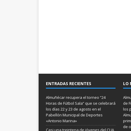
ENTRADAS RECIENTES
LO 
Almuñécar recupera el torneo “24
Almu
Horas de Fútbol Sala” que se celebrará
de F
los días 22 y 23 de agosto en el
los 
Pabellón Municipal de Deportes
Almu
«Antonio Marina»
prim
de c
Casi una treintena de jóvenes del CLIA