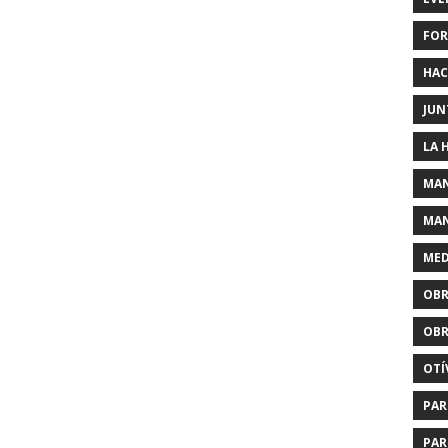
FOR
HAC
JUN
LA 
MAN
MAN
MED
OBR
OBR
OTÍ
PAR
PAR