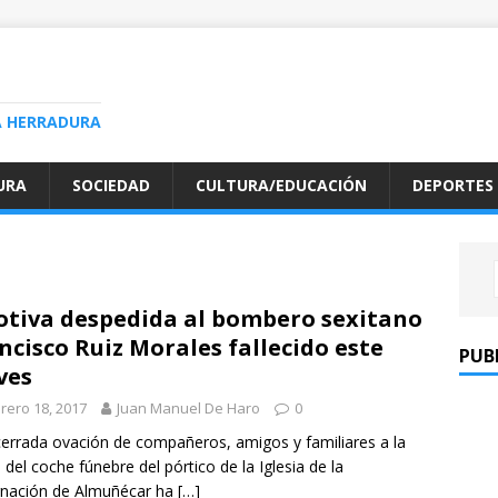
A HERRADURA
URA
SOCIEDAD
CULTURA/EDUCACIÓN
DEPORTES
tiva despedida al bombero sexitano
ncisco Ruiz Morales fallecido este
PUB
ves
rero 18, 2017
Juan Manuel De Haro
0
errada ovación de compañeros, amigos y familiares a la
a del coche fúnebre del pórtico de la Iglesia de la
rnación de Almuñécar ha
[…]