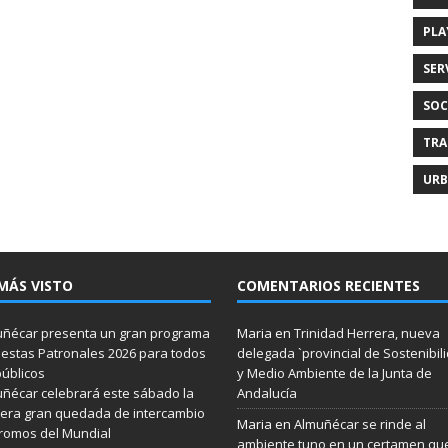
PLA
SER
SOC
TRA
URB
MÁS VISTO
COMENTARIOS RECIENTES
ñécar presenta un gran programa
Maria
en
Trinidad Herrera, nueva
iestas Patronales 2026 para todos
delegada `provincial de Sostenibil
públicos
y Medio Ambiente de la Junta de
ñécar celebrará este sábado la
Andalucía
era gran quedada de intercambio
Maria
en
Almuñécar se rinde al
romos del Mundial
ambiente tuno en un certamen qu