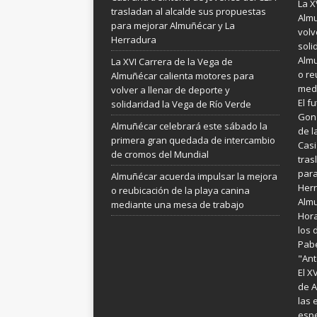
La X
trasladan al alcalde sus propuestas
Almu
para mejorar Almuñécar y La
volv
Herradura
soli
Almu
La XVI Carrera de la Vega de
o re
Almuñécar calienta motores para
medi
volver a llenar de deporte y
El f
solidaridad la Vega de Río Verde
Gonz
Almuñécar celebrará este sábado la
de l
primera gran quedada de intercambio
Casi
de cromos del Mundial
tras
para
Almuñécar acuerda impulsar la mejora
Her
o reubicación de la playa canina
Almu
mediante una mesa de trabajo
Hora
los 
Pabe
"Ant
El X
de A
las 
espe