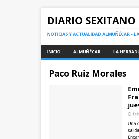
DIARIO SEXITANO
NOTICIAS Y ACTUALIDAD ALMUÑÉCAR - L
INICIO
ALMUÑÉCAR
LA HERRAD
Paco Ruiz Morales
Emo
Fra
jue
feb
Una c
salid
Enca