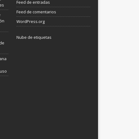
Feed de entradas
les
Feed de comentarios
e
ión
WordPress.org
Nube de etiquetas
 de
mana
 uso