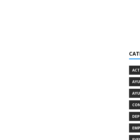
CAT
ACT
AYU
AYU
CON
DEP
EMP
EVE