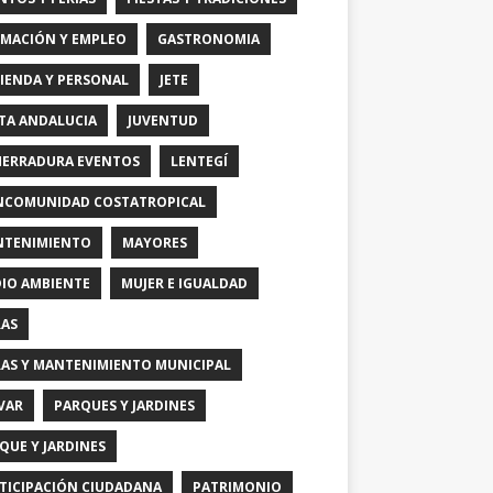
MACIÓN Y EMPLEO
GASTRONOMIA
IENDA Y PERSONAL
JETE
TA ANDALUCIA
JUVENTUD
HERRADURA EVENTOS
LENTEGÍ
COMUNIDAD COSTATROPICAL
TENIMIENTO
MAYORES
IO AMBIENTE
MUJER E IGUALDAD
AS
AS Y MANTENIMIENTO MUNICIPAL
VAR
PARQUES Y JARDINES
QUE Y JARDINES
TICIPACIÓN CIUDADANA
PATRIMONIO