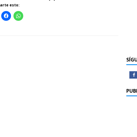
rte esto:
SÍG
PUB