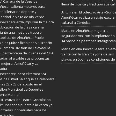
VI Carrera de la Vega de
llena de música y tradición sus cal
ñécar calienta motores para
er a llenar de deporte y
Antonia
en
El colectivo Arte –Sur d
daridad la Vega de Río Verde
Almuñécar realiza un viaje-excurs
ñécar acuerda impulsar la mejora
cultural a Córdoba
ubicación de la playa canina
Maria
en
Almuñécar mejora la
ante una mesa de trabajo
seguridad vial con la implantación
utbolista de Almuñécar Pablo
14 pasos de peatones inteligentes
ález Juárez fichó por A S Trenčín
a Primera División de Eslovaquia
Maria
en
Almuñécar llegará a Se
 una treintena de jóvenes del CLIA
Santa con la gran mayoría de sus
ladan al alcalde sus propuestas
playas en óptimas condiciones de
 mejorar Almuñécar y La
radura
ñécar recupera el torneo “24
s de Fútbol Sala” que se celebrará
días 22 y 23 de agosto en el
llón Municipal de Deportes
onio Marina"
VIII Festival de Teatro Grecolatino
lmuñécar ha puesto a la venta ya
entradas individuales para los
ctáculos