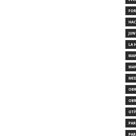
FOR
HAC
JUN
LA 
MAN
MAN
MED
OBR
OBR
OTÍ
PAR
PAR