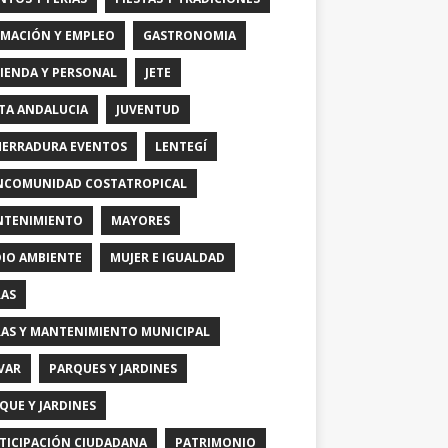
MACIÓN Y EMPLEO
GASTRONOMIA
IENDA Y PERSONAL
JETE
TA ANDALUCIA
JUVENTUD
HERRADURA EVENTOS
LENTEGÍ
COMUNIDAD COSTATROPICAL
TENIMIENTO
MAYORES
IO AMBIENTE
MUJER E IGUALDAD
AS
AS Y MANTENIMIENTO MUNICIPAL
VAR
PARQUES Y JARDINES
QUE Y JARDINES
TICIPACIÓN CIUDADANA
PATRIMONIO