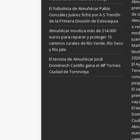
Almu
prim
El futbolista de Almuñécar Pablo
de c
González Juárez fichó por A S Trenčín
Almu
de la Primera División de Eslovaquia
o re
Almuñécar moviliza más de 214.000
medi
euros para reparar y proteger 15
Juan
caminos rurales de Río Verde, Río Seco
Mart
y Río Jate
Noch
202
El tenista de Almuñécar Jordi
El A
Domènech Castillo gana el 48º Torneo
Tene
Ciudad de Torrevieja
conv
pequ
El s
prim
vay
El t
Domè
Ciud
Almu
euro
cami