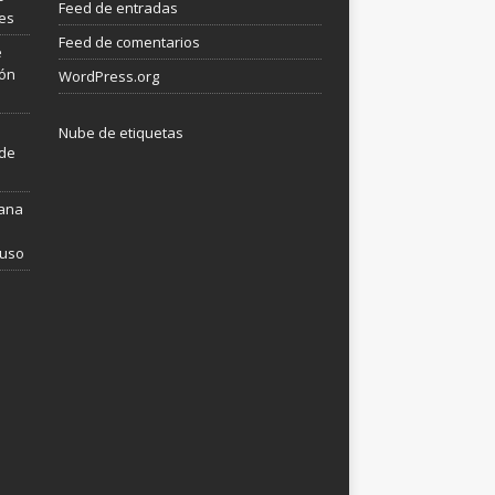
Feed de entradas
les
Feed de comentarios
e
ión
WordPress.org
Nube de etiquetas
 de
mana
 uso