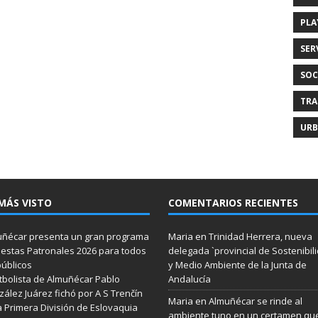
PLA
SER
SOC
TRA
URB
MÁS VISTO
COMENTARIOS RECIENTES
ñécar presenta un gran programa
Maria
en
Trinidad Herrera, nueva
iestas Patronales 2026 para todos
delegada `provincial de Sostenibil
públicos
y Medio Ambiente de la Junta de
utbolista de Almuñécar Pablo
Andalucía
ález Juárez fichó por A S Trenčín
Maria
en
Almuñécar se rinde al
a Primera División de Eslovaquia
ambiente tuno en un certamen qu