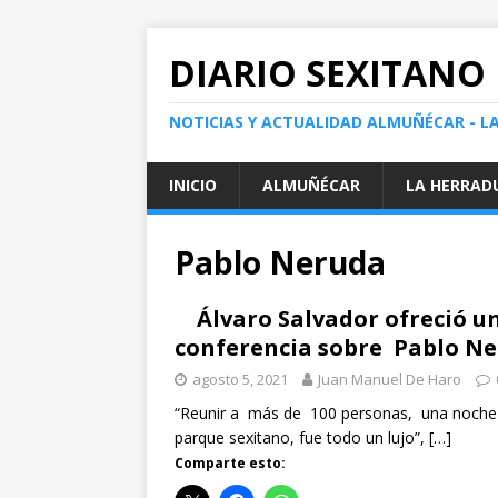
DIARIO SEXITANO
NOTICIAS Y ACTUALIDAD ALMUÑÉCAR - L
INICIO
ALMUÑÉCAR
LA HERRAD
Pablo Neruda
Álvaro Salvador ofreció u
conferencia sobre Pablo N
agosto 5, 2021
Juan Manuel De Haro
“Reunir a más de 100 personas, una noche 
parque sexitano, fue todo un lujo”,
[…]
Comparte esto: