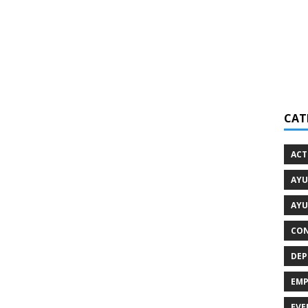
CAT
ACT
AYU
AYU
CON
DEP
EMP
EVE