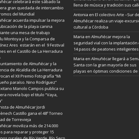
ñécar celebrará este sábado la
llena de música y tradición sus cal
era gran quedada de intercambio
romos del Mundial
Antonia
en
El colectivo Arte –Sur d
ñécar acuerda impulsar la mejora
Almuñécar realiza un viaje-excurs
ubicación de la playa canina
cultural a Córdoba
ante una mesa de trabajo
Maria
en
Almuñécar mejora la
lu Montoya y la Comparsa de
seguridad vial con la implantación
ínez Ares estarán en el 9 Festival
14 pasos de peatones inteligentes
es en el Castillo de La Herradura
6
Maria
en
Almuñécar llegará a Se
yuntamiento de Almuñécar y la
Santa con la gran mayoría de sus
ncia de Alcaldía de La Herradura
playas en óptimas condiciones de
ocan el XII Premio Fotografía “Mi
eño paraíso. Nino Rodríguez”
exitano Manolo Campos publica su
era novela bajo el titulo “Vaya,
a”
enista de Almuñécar Jordi
nech Castillo gana el 48º Torneo
ad de Torrevieja
ñécar moviliza más de 214.000
s para reparar y proteger 15
nos rurales de Río Verde, Río Seco