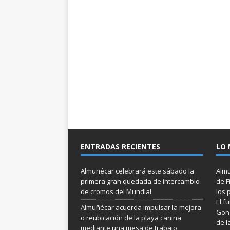
ENTRADAS RECIENTES
LO 
Almuñécar celebrará este sábado la
Almu
primera gran quedada de intercambio
de F
de cromos del Mundial
los 
El f
Almuñécar acuerda impulsar la mejora
Gonz
o reubicación de la playa canina
de l
mediante una mesa de trabajo