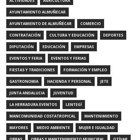
ACTIVIDADES
AGRICULTURA
AYUNTAMIENTO ALMUÑECAR
AYUNTAMIENTO DE ALMUÑÉCAR
COMERCIO
CONTRATACIÓN
CULTURA Y EDUCACIÓN
DEPORTES
DIPUTACIÓN
EDUCACIÓN
EMPRESAS
EVENTOS Y FERIA
EVENTOS Y FERIAS
FIESTAS Y TRADICIONES
FORMACIÓN Y EMPLEO
GASTRONOMIA
HACIENDA Y PERSONAL
JETE
JUNTA ANDALUCIA
JUVENTUD
LA HERRADURA EVENTOS
LENTEGÍ
MANCOMUNIDAD COSTATROPICAL
MANTENIMIENTO
MAYORES
MEDIO AMBIENTE
MUJER E IGUALDAD
OBRAS
OBRAS Y MANTENIMIENTO MUNICIPAL
OTÍVAR