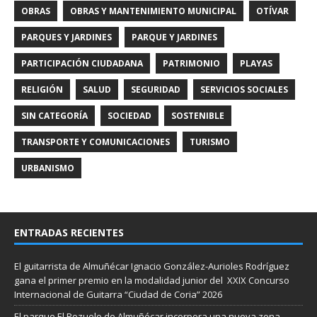
OBRAS
OBRAS Y MANTENIMIENTO MUNICIPAL
OTÍVAR
PARQUES Y JARDINES
PARQUE Y JARDINES
PARTICIPACIÓN CIUDADANA
PATRIMONIO
PLAYAS
RELIGIÓN
SALUD
SEGURIDAD
SERVICIOS SOCIALES
SIN CATEGORÍA
SOCIEDAD
SOSTENIBLE
TRANSPORTE Y COMUNICACIONES
TURISMO
URBANISMO
ENTRADAS RECIENTES
El guitarrista de Almuñécar Ignacio González-Aurioles Rodríguez
gana el primer premio en la modalidad junior del XXIX Concurso
Internacional de Guitarra “Ciudad de Coria” 2026
El parque El Pozuelo de Almuñécar incorpora una nueva zona