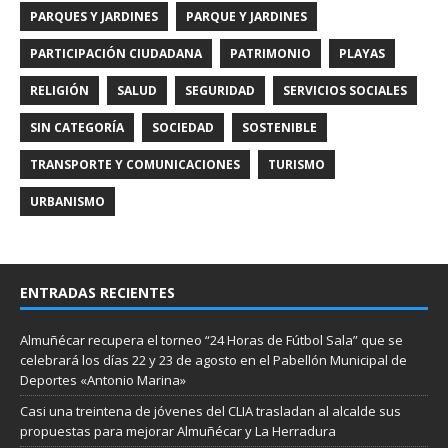
PARQUES Y JARDINES
PARQUE Y JARDINES
PARTICIPACIÓN CIUDADANA
PATRIMONIO
PLAYAS
RELIGIÓN
SALUD
SEGURIDAD
SERVICIOS SOCIALES
SIN CATEGORÍA
SOCIEDAD
SOSTENIBLE
TRANSPORTE Y COMUNICACIONES
TURISMO
URBANISMO
ENTRADAS RECIENTES
Almuñécar recupera el torneo “24 Horas de Fútbol Sala” que se
celebrará los días 22 y 23 de agosto en el Pabellón Municipal de
Deportes «Antonio Marina»
Casi una treintena de jóvenes del CLIA trasladan al alcalde sus
propuestas para mejorar Almuñécar y La Herradura