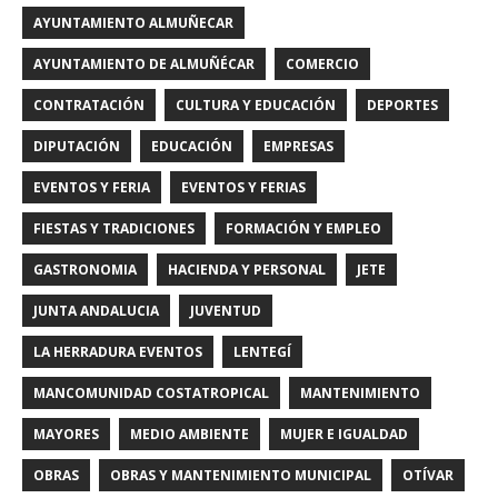
AYUNTAMIENTO ALMUÑECAR
AYUNTAMIENTO DE ALMUÑÉCAR
COMERCIO
CONTRATACIÓN
CULTURA Y EDUCACIÓN
DEPORTES
DIPUTACIÓN
EDUCACIÓN
EMPRESAS
EVENTOS Y FERIA
EVENTOS Y FERIAS
FIESTAS Y TRADICIONES
FORMACIÓN Y EMPLEO
GASTRONOMIA
HACIENDA Y PERSONAL
JETE
JUNTA ANDALUCIA
JUVENTUD
LA HERRADURA EVENTOS
LENTEGÍ
MANCOMUNIDAD COSTATROPICAL
MANTENIMIENTO
MAYORES
MEDIO AMBIENTE
MUJER E IGUALDAD
OBRAS
OBRAS Y MANTENIMIENTO MUNICIPAL
OTÍVAR