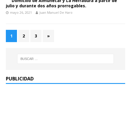
Domicilio de Almuñécar y La Herradura a partir de
julio y durante dos años prorrogables.
mayo 26, 2021
Juan Manuel De Haro
1
2
3
»
PUBLICIDAD