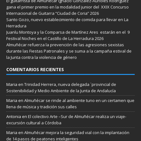
El guitarrista de Almuñécar Ignacio González-Aurioles Rodríguez
gana el primer premio en la modalidad junior del XXIX Concurso
Internacional de Guitarra “Ciudad de Coria” 2026
Santo Gozo, nuevo establecimiento de comida para llevar en La
Herradura
Juanlu Montoya y la Comparsa de Martínez Ares estarán en el 9
Festival Noches en el Castillo de La Herradura 2026
Almuñécar refuerza la prevención de las agresiones sexistas
durante las Fiestas Patronales y se suma a la campaña estival de
la Junta contra la violencia de género
COMENTARIOS RECIENTES
Maria
en
Trinidad Herrera, nueva delegada `provincial de
Sostenibilidad y Medio Ambiente de la Junta de Andalucía
Maria
en
Almuñécar se rinde al ambiente tuno en un certamen que
llena de música y tradición sus calles
Antonia
en
El colectivo Arte –Sur de Almuñécar realiza un viaje-
excursión cultural a Córdoba
Maria
en
Almuñécar mejora la seguridad vial con la implantación
de 14 pasos de peatones inteligentes