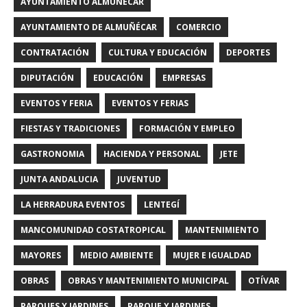
AYUNTAMIENTO ALMUÑECAR
AYUNTAMIENTO DE ALMUÑÉCAR
COMERCIO
CONTRATACIÓN
CULTURA Y EDUCACIÓN
DEPORTES
DIPUTACIÓN
EDUCACIÓN
EMPRESAS
EVENTOS Y FERIA
EVENTOS Y FERIAS
FIESTAS Y TRADICIONES
FORMACIÓN Y EMPLEO
GASTRONOMIA
HACIENDA Y PERSONAL
JETE
JUNTA ANDALUCIA
JUVENTUD
LA HERRADURA EVENTOS
LENTEGÍ
MANCOMUNIDAD COSTATROPICAL
MANTENIMIENTO
MAYORES
MEDIO AMBIENTE
MUJER E IGUALDAD
OBRAS
OBRAS Y MANTENIMIENTO MUNICIPAL
OTÍVAR
PARQUES Y JARDINES
PARQUE Y JARDINES