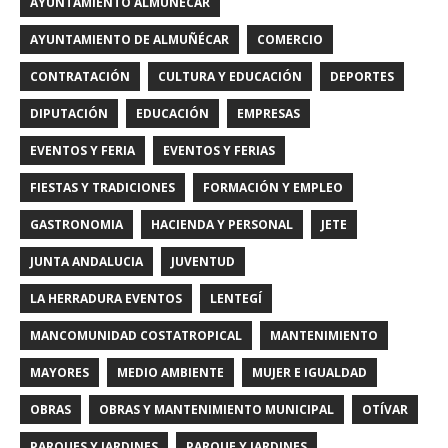
AYUNTAMIENTO ALMUÑECAR
AYUNTAMIENTO DE ALMUÑÉCAR
COMERCIO
CONTRATACIÓN
CULTURA Y EDUCACIÓN
DEPORTES
DIPUTACIÓN
EDUCACIÓN
EMPRESAS
EVENTOS Y FERIA
EVENTOS Y FERIAS
FIESTAS Y TRADICIONES
FORMACIÓN Y EMPLEO
GASTRONOMIA
HACIENDA Y PERSONAL
JETE
JUNTA ANDALUCIA
JUVENTUD
LA HERRADURA EVENTOS
LENTEGÍ
MANCOMUNIDAD COSTATROPICAL
MANTENIMIENTO
MAYORES
MEDIO AMBIENTE
MUJER E IGUALDAD
OBRAS
OBRAS Y MANTENIMIENTO MUNICIPAL
OTÍVAR
PARQUES Y JARDINES
PARQUE Y JARDINES