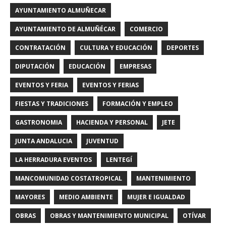
AYUNTAMIENTO ALMUÑECAR
AYUNTAMIENTO DE ALMUÑÉCAR
COMERCIO
CONTRATACIÓN
CULTURA Y EDUCACIÓN
DEPORTES
DIPUTACIÓN
EDUCACIÓN
EMPRESAS
EVENTOS Y FERIA
EVENTOS Y FERIAS
FIESTAS Y TRADICIONES
FORMACIÓN Y EMPLEO
GASTRONOMIA
HACIENDA Y PERSONAL
JETE
JUNTA ANDALUCIA
JUVENTUD
LA HERRADURA EVENTOS
LENTEGÍ
MANCOMUNIDAD COSTATROPICAL
MANTENIMIENTO
MAYORES
MEDIO AMBIENTE
MUJER E IGUALDAD
OBRAS
OBRAS Y MANTENIMIENTO MUNICIPAL
OTÍVAR