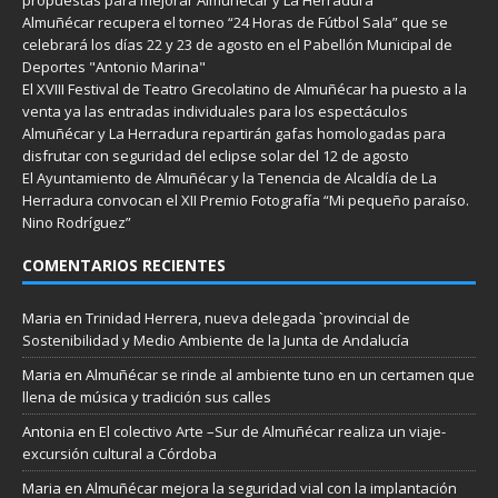
Almuñécar recupera el torneo “24 Horas de Fútbol Sala” que se
celebrará los días 22 y 23 de agosto en el Pabellón Municipal de
Deportes "Antonio Marina"
El XVIII Festival de Teatro Grecolatino de Almuñécar ha puesto a la
venta ya las entradas individuales para los espectáculos
Almuñécar y La Herradura repartirán gafas homologadas para
disfrutar con seguridad del eclipse solar del 12 de agosto
El Ayuntamiento de Almuñécar y la Tenencia de Alcaldía de La
Herradura convocan el XII Premio Fotografía “Mi pequeño paraíso.
Nino Rodríguez”
COMENTARIOS RECIENTES
Maria
en
Trinidad Herrera, nueva delegada `provincial de
Sostenibilidad y Medio Ambiente de la Junta de Andalucía
Maria
en
Almuñécar se rinde al ambiente tuno en un certamen que
llena de música y tradición sus calles
Antonia
en
El colectivo Arte –Sur de Almuñécar realiza un viaje-
excursión cultural a Córdoba
Maria
en
Almuñécar mejora la seguridad vial con la implantación