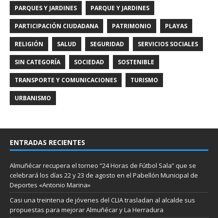
PARQUES Y JARDINES
PARQUE Y JARDINES
PARTICIPACIÓN CIUDADANA
PATRIMONIO
PLAYAS
RELIGIÓN
SALUD
SEGURIDAD
SERVICIOS SOCIALES
SIN CATEGORÍA
SOCIEDAD
SOSTENIBLE
TRANSPORTE Y COMUNICACIONES
TURISMO
URBANISMO
ENTRADAS RECIENTES
Almuñécar recupera el torneo “24 Horas de Fútbol Sala” que se
celebrará los días 22 y 23 de agosto en el Pabellón Municipal de
Deportes «Antonio Marina»
Casi una treintena de jóvenes del CLIA trasladan al alcalde sus
propuestas para mejorar Almuñécar y La Herradura