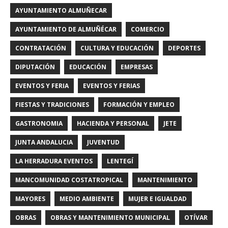
AYUNTAMIENTO ALMUÑECAR
AYUNTAMIENTO DE ALMUÑÉCAR
COMERCIO
CONTRATACIÓN
CULTURA Y EDUCACIÓN
DEPORTES
DIPUTACIÓN
EDUCACIÓN
EMPRESAS
EVENTOS Y FERIA
EVENTOS Y FERIAS
FIESTAS Y TRADICIONES
FORMACIÓN Y EMPLEO
GASTRONOMIA
HACIENDA Y PERSONAL
JETE
JUNTA ANDALUCIA
JUVENTUD
LA HERRADURA EVENTOS
LENTEGÍ
MANCOMUNIDAD COSTATROPICAL
MANTENIMIENTO
MAYORES
MEDIO AMBIENTE
MUJER E IGUALDAD
OBRAS
OBRAS Y MANTENIMIENTO MUNICIPAL
OTÍVAR