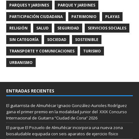
PARQUES Y JARDINES
PARQUE Y JARDINES
PARTICIPACIÓN CIUDADANA
PATRIMONIO
PLAYAS
RELIGIÓN
SALUD
SEGURIDAD
SERVICIOS SOCIALES
SIN CATEGORÍA
SOCIEDAD
SOSTENIBLE
TRANSPORTE Y COMUNICACIONES
TURISMO
URBANISMO
ENTRADAS RECIENTES
El guitarrista de Almuñécar Ignacio González-Aurioles Rodríguez
gana el primer premio en la modalidad junior del XXIX Concurso
Internacional de Guitarra “Ciudad de Coria” 2026
El parque El Pozuelo de Almuñécar incorpora una nueva zona
biosaludable equipada con seis aparatos de ejercicio físico