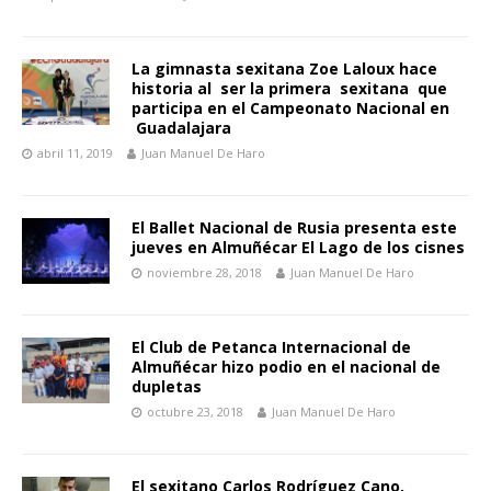
La gimnasta sexitana Zoe Laloux hace
historia al ser la primera sexitana que
participa en el Campeonato Nacional en
Guadalajara
abril 11, 2019
Juan Manuel De Haro
El Ballet Nacional de Rusia presenta este
jueves en Almuñécar El Lago de los cisnes
noviembre 28, 2018
Juan Manuel De Haro
El Club de Petanca Internacional de
Almuñécar hizo podio en el nacional de
dupletas
octubre 23, 2018
Juan Manuel De Haro
El sexitano Carlos Rodríguez Cano,