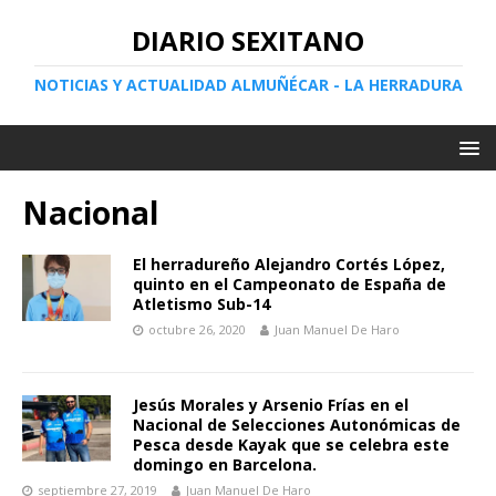
DIARIO SEXITANO
NOTICIAS Y ACTUALIDAD ALMUÑÉCAR - LA HERRADURA
Nacional
El herradureño Alejandro Cortés López,
quinto en el Campeonato de España de
Atletismo Sub-14
octubre 26, 2020
Juan Manuel De Haro
Jesús Morales y Arsenio Frías en el
Nacional de Selecciones Autonómicas de
Pesca desde Kayak que se celebra este
domingo en Barcelona.
septiembre 27, 2019
Juan Manuel De Haro