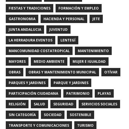
FIESTAS Y TRADICIONES
FORMACIÓN Y EMPLEO
GASTRONOMIA
HACIENDA Y PERSONAL
JETE
JUNTA ANDALUCIA
JUVENTUD
LA HERRADURA EVENTOS
LENTEGÍ
MANCOMUNIDAD COSTATROPICAL
MANTENIMIENTO
MAYORES
MEDIO AMBIENTE
MUJER E IGUALDAD
OBRAS
OBRAS Y MANTENIMIENTO MUNICIPAL
OTÍVAR
PARQUES Y JARDINES
PARQUE Y JARDINES
PARTICIPACIÓN CIUDADANA
PATRIMONIO
PLAYAS
RELIGIÓN
SALUD
SEGURIDAD
SERVICIOS SOCIALES
SIN CATEGORÍA
SOCIEDAD
SOSTENIBLE
TRANSPORTE Y COMUNICACIONES
TURISMO