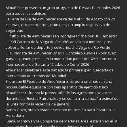
Almuñécar presenta un gran programa de Fiestas Patronales 2026
para todos los públicos
La Feria de Día de Almuñécar abrirá del 9 al 11 de agosto con 20
casetas, cinco conciertos gratuitos y un amplio dispositivo de
seguridad
El futbolista de Almuñécar Fran Rodríguez ficha por UD Barbastro
La XVI Carrera de la Vega de Almuñécar calienta motores para
volver a llenar de deporte y solidaridad la Vega de Río Verde
El guitarrista de Almuñécar Ignacio González-Aurioles Rodríguez
gana el primer premio en la modalidad junior del XXIX Concurso
Internacional de Guitarra “Ciudad de Coria” 2026
Almuñécar celebrará este sábado la primera gran quedada de
intercambio de cromos del Mundial
El parque El Pozuelo de Almuñécar incorpora una nueva zona
biosaludable equipada con seis aparatos de ejercicio físico
Almuñécar refuerza la prevención de las agresiones sexistas
durante las Fiestas Patronales y se suma a la campaña estival de
la Junta contra la violencia de género
Santo Gozo, nuevo establecimiento de comida para llevar en La
Herradura
Juanlu Montoya y la Comparsa de Martínez Ares estarán en el 9
Festival Noches en el Castillo de La Herradura 2026