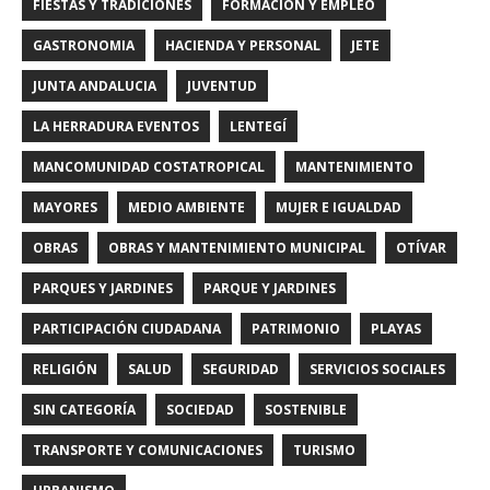
FIESTAS Y TRADICIONES
FORMACIÓN Y EMPLEO
GASTRONOMIA
HACIENDA Y PERSONAL
JETE
JUNTA ANDALUCIA
JUVENTUD
LA HERRADURA EVENTOS
LENTEGÍ
MANCOMUNIDAD COSTATROPICAL
MANTENIMIENTO
MAYORES
MEDIO AMBIENTE
MUJER E IGUALDAD
OBRAS
OBRAS Y MANTENIMIENTO MUNICIPAL
OTÍVAR
PARQUES Y JARDINES
PARQUE Y JARDINES
PARTICIPACIÓN CIUDADANA
PATRIMONIO
PLAYAS
RELIGIÓN
SALUD
SEGURIDAD
SERVICIOS SOCIALES
SIN CATEGORÍA
SOCIEDAD
SOSTENIBLE
TRANSPORTE Y COMUNICACIONES
TURISMO