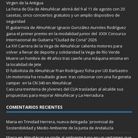
Virgen de la Antigua
La Feria de Día de Almuñécar abrirá del 9 al 11 de agosto con 20
casetas, cinco conciertos gratuitos y un amplio dispositivo de
seguridad
El guitarrista de Almuñécar Ignacio González-Aurioles Rodríguez
gana el primer premio en la modalidad junior del XXIX Concurso
Internacional de Guitarra “Ciudad de Coria” 2026
La XVI Carrera de la Vega de Almuñécar calienta motores para
volver a llenar de deporte y solidaridad la Vega de Río Verde
Muere un hombre de 49 años tras caerle una máquina encima en
la localidad de Jete
El futbolista de Almuñécar Fran Rodríguez ficha por UD Barbastro
Un motorista ha resultado grave tras colisionar con una furgoneta
camper en la CN 340 en Almuñécar
Casi una treintena de jóvenes del CLIA trasladan al alcalde sus
propuestas para mejorar Almuñécar y La Herradura
COMENTARIOS RECIENTES
Maria
en
Trinidad Herrera, nueva delegada `provincial de
Sostenibilidad y Medio Ambiente de la Junta de Andalucía
Maria
en
Almuñécar se rinde al ambiente tuno en un certamen que