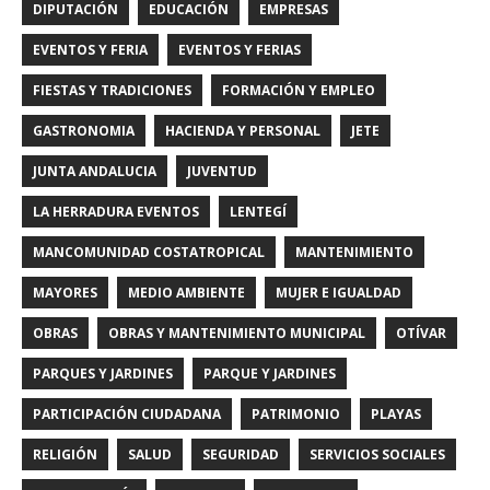
DIPUTACIÓN
EDUCACIÓN
EMPRESAS
EVENTOS Y FERIA
EVENTOS Y FERIAS
FIESTAS Y TRADICIONES
FORMACIÓN Y EMPLEO
GASTRONOMIA
HACIENDA Y PERSONAL
JETE
JUNTA ANDALUCIA
JUVENTUD
LA HERRADURA EVENTOS
LENTEGÍ
MANCOMUNIDAD COSTATROPICAL
MANTENIMIENTO
MAYORES
MEDIO AMBIENTE
MUJER E IGUALDAD
OBRAS
OBRAS Y MANTENIMIENTO MUNICIPAL
OTÍVAR
PARQUES Y JARDINES
PARQUE Y JARDINES
PARTICIPACIÓN CIUDADANA
PATRIMONIO
PLAYAS
RELIGIÓN
SALUD
SEGURIDAD
SERVICIOS SOCIALES