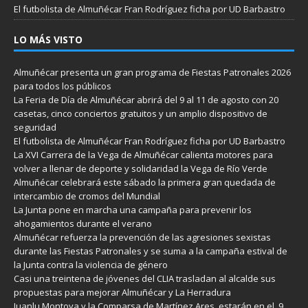
El futbolista de Almuñécar Fran Rodríguez ficha por UD Barbastro
LO MÁS VISTO
Almuñécar presenta un gran programa de Fiestas Patronales 2026
para todos los públicos
La Feria de Día de Almuñécar abrirá del 9 al 11 de agosto con 20
casetas, cinco conciertos gratuitos y un amplio dispositivo de
seguridad
El futbolista de Almuñécar Fran Rodríguez ficha por UD Barbastro
La XVI Carrera de la Vega de Almuñécar calienta motores para
volver a llenar de deporte y solidaridad la Vega de Río Verde
Almuñécar celebrará este sábado la primera gran quedada de
intercambio de cromos del Mundial
La Junta pone en marcha una campaña para prevenir los
ahogamientos durante el verano
Almuñécar refuerza la prevención de las agresiones sexistas
durante las Fiestas Patronales y se suma a la campaña estival de
la Junta contra la violencia de género
Casi una treintena de jóvenes del CLIA trasladan al alcalde sus
propuestas para mejorar Almuñécar y La Herradura
Juanlu Montoya y la Comparsa de Martínez Ares estarán en el 9