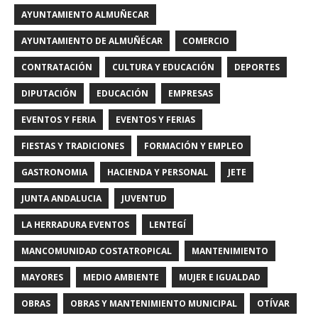
AYUNTAMIENTO ALMUÑECAR
AYUNTAMIENTO DE ALMUÑÉCAR
COMERCIO
CONTRATACIÓN
CULTURA Y EDUCACIÓN
DEPORTES
DIPUTACIÓN
EDUCACIÓN
EMPRESAS
EVENTOS Y FERIA
EVENTOS Y FERIAS
FIESTAS Y TRADICIONES
FORMACIÓN Y EMPLEO
GASTRONOMIA
HACIENDA Y PERSONAL
JETE
JUNTA ANDALUCIA
JUVENTUD
LA HERRADURA EVENTOS
LENTEGÍ
MANCOMUNIDAD COSTATROPICAL
MANTENIMIENTO
MAYORES
MEDIO AMBIENTE
MUJER E IGUALDAD
OBRAS
OBRAS Y MANTENIMIENTO MUNICIPAL
OTÍVAR