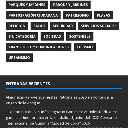
PARQUES Y JARDINES
PARQUE Y JARDINES
PARTICIPACIÓN CIUDADANA
PATRIMONIO
PLAYAS
RELIGIÓN
SALUD
SEGURIDAD
SERVICIOS SOCIALES
SIN CATEGORÍA
SOCIEDAD
SOSTENIBLE
TRANSPORTE Y COMUNICACIONES
TURISMO
URBANISMO
ENTRADAS RECIENTES
Almuñécar ya vive sus Fiestas Patronales 2026 en honor de la
Virgen de la Antigua
El guitarrista de Almuñécar Ignacio González-Aurioles Rodríguez
gana el primer premio en la modalidad junior del XXIX Concurso
Internacional de Guitarra “Ciudad de Coria” 2026