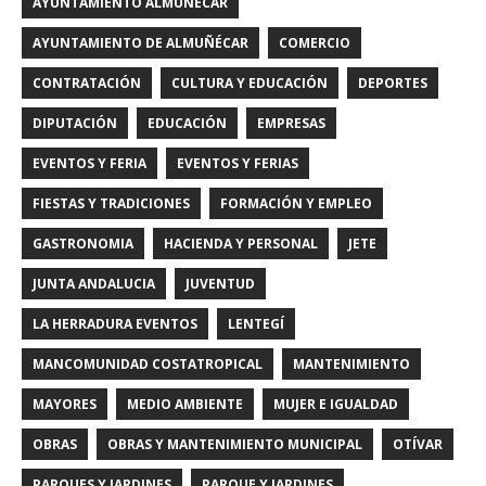
AYUNTAMIENTO ALMUÑECAR
AYUNTAMIENTO DE ALMUÑÉCAR
COMERCIO
CONTRATACIÓN
CULTURA Y EDUCACIÓN
DEPORTES
DIPUTACIÓN
EDUCACIÓN
EMPRESAS
EVENTOS Y FERIA
EVENTOS Y FERIAS
FIESTAS Y TRADICIONES
FORMACIÓN Y EMPLEO
GASTRONOMIA
HACIENDA Y PERSONAL
JETE
JUNTA ANDALUCIA
JUVENTUD
LA HERRADURA EVENTOS
LENTEGÍ
MANCOMUNIDAD COSTATROPICAL
MANTENIMIENTO
MAYORES
MEDIO AMBIENTE
MUJER E IGUALDAD
OBRAS
OBRAS Y MANTENIMIENTO MUNICIPAL
OTÍVAR
PARQUES Y JARDINES
PARQUE Y JARDINES