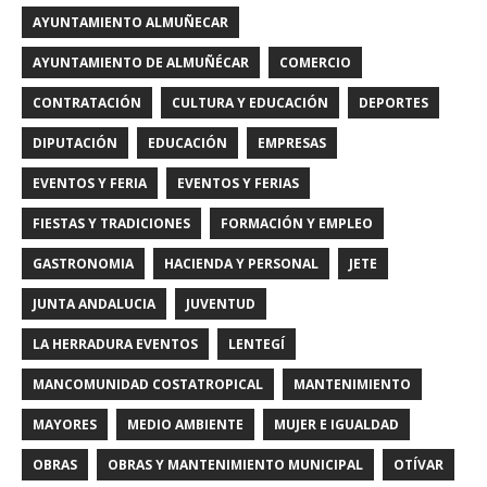
AYUNTAMIENTO ALMUÑECAR
AYUNTAMIENTO DE ALMUÑÉCAR
COMERCIO
CONTRATACIÓN
CULTURA Y EDUCACIÓN
DEPORTES
DIPUTACIÓN
EDUCACIÓN
EMPRESAS
EVENTOS Y FERIA
EVENTOS Y FERIAS
FIESTAS Y TRADICIONES
FORMACIÓN Y EMPLEO
GASTRONOMIA
HACIENDA Y PERSONAL
JETE
JUNTA ANDALUCIA
JUVENTUD
LA HERRADURA EVENTOS
LENTEGÍ
MANCOMUNIDAD COSTATROPICAL
MANTENIMIENTO
MAYORES
MEDIO AMBIENTE
MUJER E IGUALDAD
OBRAS
OBRAS Y MANTENIMIENTO MUNICIPAL
OTÍVAR