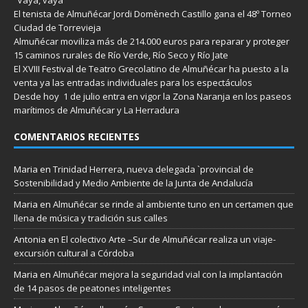
El tenista de Almuñécar Jordi Domènech Castillo gana el 48º Torneo
Ciudad de Torrevieja
Almuñécar moviliza más de 214.000 euros para reparar y proteger
15 caminos rurales de Río Verde, Río Seco y Río Jate
El XVIII Festival de Teatro Grecolatino de Almuñécar ha puesto a la
venta ya las entradas individuales para los espectáculos
Desde hoy 1 de julio entra en vigor la Zona Naranja en los paseos
marítimos de Almuñécar y La Herradura
COMENTARIOS RECIENTES
Maria
en
Trinidad Herrera, nueva delegada `provincial de
Sostenibilidad y Medio Ambiente de la Junta de Andalucía
Maria
en
Almuñécar se rinde al ambiente tuno en un certamen que
llena de música y tradición sus calles
Antonia
en
El colectivo Arte –Sur de Almuñécar realiza un viaje-
excursión cultural a Córdoba
Maria
en
Almuñécar mejora la seguridad vial con la implantación
de 14 pasos de peatones inteligentes