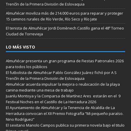
Trenčín de la Primera División de Eslovaquia
Almuñécar moviliza más de 214.000 euros para reparar y proteger
15 caminos rurales de Río Verde, Río Seco y Río Jate
El tenista de Almuñécar Jordi Domènech Castillo gana el 48º Torneo
Ciudad de Torrevieja
LO MÁS VISTO
Almuñécar presenta un gran programa de Fiestas Patronales 2026
para todos los públicos
El futbolista de Almuñécar Pablo González Juárez fichó por A S
Trenčín de la Primera División de Eslovaquia
Almuñécar acuerda impulsar la mejora o reubicación de la playa
canina mediante una mesa de trabajo
Juanlu Montoya y la Comparsa de Martínez Ares estarán en el 9
Festival Noches en el Castillo de La Herradura 2026
El Ayuntamiento de Almuñécar y la Tenencia de Alcaldía de La
Herradura convocan el XII Premio Fotografía “Mi pequeño paraíso.
Nino Rodríguez”
El sexitano Manolo Campos publica su primera novela bajo el titulo
“Vaya, vaya”