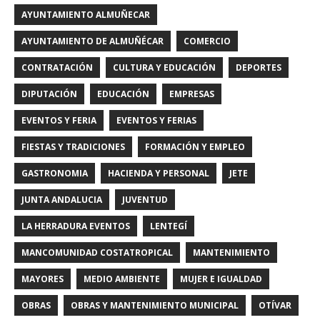
AYUNTAMIENTO ALMUÑECAR
AYUNTAMIENTO DE ALMUÑÉCAR
COMERCIO
CONTRATACIÓN
CULTURA Y EDUCACIÓN
DEPORTES
DIPUTACIÓN
EDUCACIÓN
EMPRESAS
EVENTOS Y FERIA
EVENTOS Y FERIAS
FIESTAS Y TRADICIONES
FORMACIÓN Y EMPLEO
GASTRONOMIA
HACIENDA Y PERSONAL
JETE
JUNTA ANDALUCIA
JUVENTUD
LA HERRADURA EVENTOS
LENTEGÍ
MANCOMUNIDAD COSTATROPICAL
MANTENIMIENTO
MAYORES
MEDIO AMBIENTE
MUJER E IGUALDAD
OBRAS
OBRAS Y MANTENIMIENTO MUNICIPAL
OTÍVAR