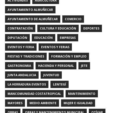
ACTIVIDADES
AGRICULTURA
AYUNTAMIENTO ALMUÑECAR
AYUNTAMIENTO DE ALMUÑÉCAR
COMERCIO
CONTRATACIÓN
CULTURA Y EDUCACIÓN
DEPORTES
DIPUTACIÓN
EDUCACIÓN
EMPRESAS
EVENTOS Y FERIA
EVENTOS Y FERIAS
FIESTAS Y TRADICIONES
FORMACIÓN Y EMPLEO
GASTRONOMIA
HACIENDA Y PERSONAL
JETE
JUNTA ANDALUCIA
JUVENTUD
LA HERRADURA EVENTOS
LENTEGÍ
MANCOMUNIDAD COSTATROPICAL
MANTENIMIENTO
MAYORES
MEDIO AMBIENTE
MUJER E IGUALDAD
OBRAS
OBRAS Y MANTENIMIENTO MUNICIPAL
OTÍVAR