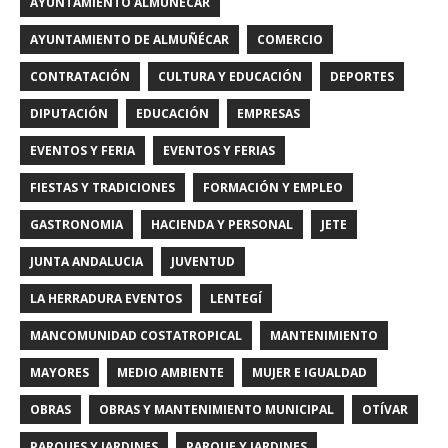
AYUNTAMIENTO ALMUÑECAR
AYUNTAMIENTO DE ALMUÑÉCAR
COMERCIO
CONTRATACIÓN
CULTURA Y EDUCACIÓN
DEPORTES
DIPUTACIÓN
EDUCACIÓN
EMPRESAS
EVENTOS Y FERIA
EVENTOS Y FERIAS
FIESTAS Y TRADICIONES
FORMACIÓN Y EMPLEO
GASTRONOMIA
HACIENDA Y PERSONAL
JETE
JUNTA ANDALUCIA
JUVENTUD
LA HERRADURA EVENTOS
LENTEGÍ
MANCOMUNIDAD COSTATROPICAL
MANTENIMIENTO
MAYORES
MEDIO AMBIENTE
MUJER E IGUALDAD
OBRAS
OBRAS Y MANTENIMIENTO MUNICIPAL
OTÍVAR
PARQUES Y JARDINES
PARQUE Y JARDINES