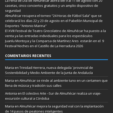
La Feria de Día de Almuñécar abrirá del 9 al 11 de agosto con 20
casetas, cinco conciertos gratuitos y un amplio dispositivo de
seguridad
Almuñécar recupera el torneo “24 Horas de Fútbol Sala” que se
celebrará los días 22 y 23 de agosto en el Pabellón Municipal de
Deportes "Antonio Marina"
El XVIII Festival de Teatro Grecolatino de Almuñécar ha puesto a la
venta ya las entradas individuales para los espectáculos
Juanlu Montoya y la Comparsa de Martínez Ares estarán en el 9
Festival Noches en el Castillo de La Herradura 2026
COMENTARIOS RECIENTES
Maria
en
Trinidad Herrera, nueva delegada `provincial de
Sostenibilidad y Medio Ambiente de la Junta de Andalucía
Maria
en
Almuñécar se rinde al ambiente tuno en un certamen que
llena de música y tradición sus calles
Antonia
en
El colectivo Arte –Sur de Almuñécar realiza un viaje-
excursión cultural a Córdoba
Maria
en
Almuñécar mejora la seguridad vial con la implantación
de 14 pasos de peatones inteligentes