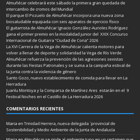
Almuñécar celebrará este sábado la primera gran quedada de
intercambio de cromos del Mundial
El parque El Pozuelo de Almuñécar incorpora una nueva zona
biosaludable equipada con seis aparatos de ejercicio físico
El guitarrista de Almuñécar Ignacio González-Aurioles Rodríguez
gana el primer premio en la modalidad junior del XXIX Concurso
Internacional de Guitarra “Ciudad de Coria” 2026
La XVI Carrera de la Vega de Almuñécar calienta motores para
volver a llenar de deporte y solidaridad la Vega de Río Verde
Almuñécar refuerza la prevención de las agresiones sexistas
durante las Fiestas Patronales y se suma a la campaña estival de
la Junta contra la violencia de género
Santo Gozo, nuevo establecimiento de comida para llevar en La
Herradura
Juanlu Montoya y la Comparsa de Martínez Ares estarán en el 9
Festival Noches en el Castillo de La Herradura 2026
COMENTARIOS RECIENTES
Maria
en
Trinidad Herrera, nueva delegada `provincial de
Sostenibilidad y Medio Ambiente de la Junta de Andalucía
Maria
en
Almuñécar se rinde al ambiente tuno en un certamen que