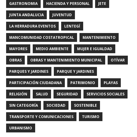
GASTRONOMIA
HACIENDA Y PERSONAL
JETE
JUNTA ANDALUCIA
JUVENTUD
LA HERRADURA EVENTOS
LENTEGÍ
MANCOMUNIDAD COSTATROPICAL
MANTENIMIENTO
MAYORES
MEDIO AMBIENTE
MUJER E IGUALDAD
OBRAS
OBRAS Y MANTENIMIENTO MUNICIPAL
OTÍVAR
PARQUES Y JARDINES
PARQUE Y JARDINES
PARTICIPACIÓN CIUDADANA
PATRIMONIO
PLAYAS
RELIGIÓN
SALUD
SEGURIDAD
SERVICIOS SOCIALES
SIN CATEGORÍA
SOCIEDAD
SOSTENIBLE
TRANSPORTE Y COMUNICACIONES
TURISMO
URBANISMO