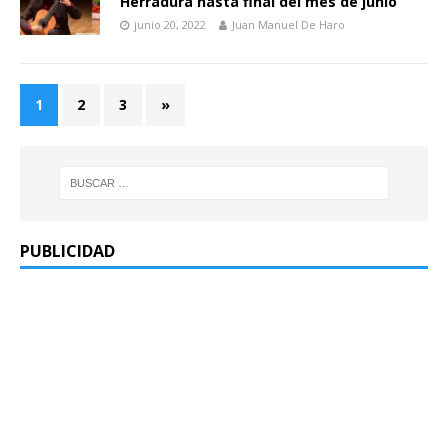
Herradura hasta final del mes de junio
junio 20, 2022
Juan Manuel De Haro
1
2
3
»
PUBLICIDAD