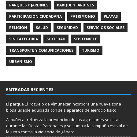
PARQUES Y JARDINES
PARQUE Y JARDINES
PARTICIPACIÓN CIUDADANA
PATRIMONIO
PLAYAS
RELIGIÓN
SALUD
SEGURIDAD
SERVICIOS SOCIALES
SIN CATEGORÍA
SOCIEDAD
SOSTENIBLE
TRANSPORTE Y COMUNICACIONES
TURISMO
URBANISMO
ENTRADAS RECIENTES
El parque El Pozuelo de Almuñécar incorpora una nueva zona
biosaludable equipada con seis aparatos de ejercicio físico
Almuñécar refuerza la prevención de las agresiones sexistas
durante las Fiestas Patronales y se suma a la campaña estival de
la Junta contra la violencia de género