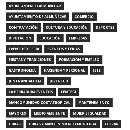
AYUNTAMIENTO ALMUÑECAR
AYUNTAMIENTO DE ALMUÑÉCAR
COMERCIO
CONTRATACIÓN
CULTURA Y EDUCACIÓN
DEPORTES
DIPUTACIÓN
EDUCACIÓN
EMPRESAS
EVENTOS Y FERIA
EVENTOS Y FERIAS
FIESTAS Y TRADICIONES
FORMACIÓN Y EMPLEO
GASTRONOMIA
HACIENDA Y PERSONAL
JETE
JUNTA ANDALUCIA
JUVENTUD
LA HERRADURA EVENTOS
LENTEGÍ
MANCOMUNIDAD COSTATROPICAL
MANTENIMIENTO
MAYORES
MEDIO AMBIENTE
MUJER E IGUALDAD
OBRAS
OBRAS Y MANTENIMIENTO MUNICIPAL
OTÍVAR