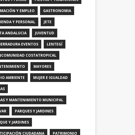
MACIÓN Y EMPLEO
GASTRONOMIA
IENDA Y PERSONAL
JETE
TA ANDALUCIA
JUVENTUD
HERRADURA EVENTOS
LENTEGÍ
COMUNIDAD COSTATROPICAL
TENIMIENTO
MAYORES
IO AMBIENTE
MUJER E IGUALDAD
AS
AS Y MANTENIMIENTO MUNICIPAL
VAR
PARQUES Y JARDINES
QUE Y JARDINES
TICIPACIÓN CIUDADANA
PATRIMONIO