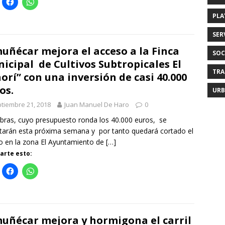
PLA
SER
uñécar mejora el acceso a la Finca
SOC
icipal de Cultivos Subtropicales El
TRA
orí” con una inversión de casi 40.000
os.
URB
tiembre 21, 2018
Juan Manuel De Haro
0
bras, cuyo presupuesto ronda los 40.000 euros, se
tarán esta próxima semana y por tanto quedará cortado el
co en la zona El Ayuntamiento de
[…]
rte esto:
uñécar mejora y hormigona el carril