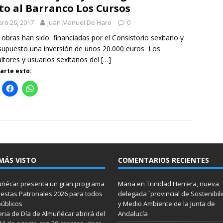
to al Barranco Los Cursos
ro 26, 2017
Juan Manuel De Haro
0
bras han sido financiadas por el Consistorio sexitano y
upuesto una inversión de unos 20.000 euros Los
ultores y usuarios sexitanos del
[…]
rte esto:
MÁS VISTO
COMENTARIOS RECIENTES
ñécar presenta un gran programa
Maria
en
Trinidad Herrera, nueva
iestas Patronales 2026 para todos
delegada `provincial de Sostenibil
públicos
y Medio Ambiente de la Junta de
eria de Día de Almuñécar abrirá del
Andalucía