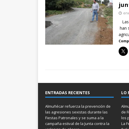
jun
ene
Las o
han s
agric
Compa
ENTRADAS RECIENTES
LO 
Almuñécar refuerza la prevención de
Almu
las agresiones sexistas durante las
de F
Fiestas Patronales y se suma a la
los 
campaña estival de la Junta contra la
La F