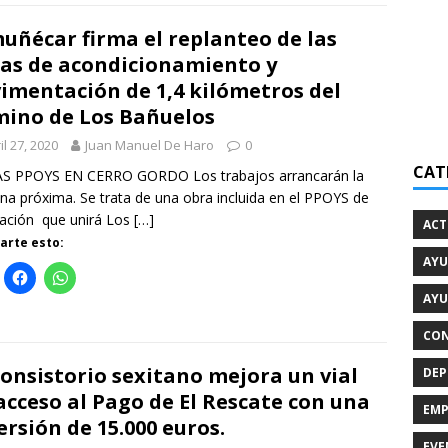
uñécar firma el replanteo de las
as de acondicionamiento y
imentación de 1,4 kilómetros del
ino de Los Bañuelos
il 27, 2020
Juan Manuel De Haro
0
CAT
S PPOYS EN CERRO GORDO Los trabajos arrancarán la
a próxima. Se trata de una obra incluida en el PPOYS de
ación que unirá Los
[…]
ACT
rte esto:
AYU
AYU
CON
Consistorio sexitano mejora un vial
DEP
acceso al Pago de El Rescate con una
EMP
ersión de 15.000 euros.
EVE