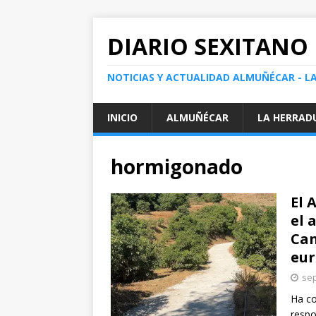
DIARIO SEXITANO
NOTICIAS Y ACTUALIDAD ALMUÑÉCAR - L
INICIO
ALMUÑÉCAR
LA HERRAD
hormigonado
El 
el 
Can
eur
sep
Ha co
respo