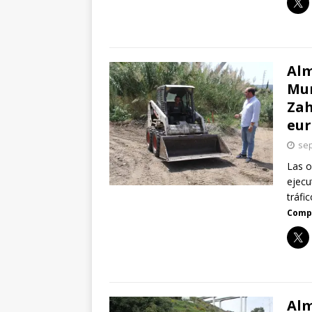
Alm
Mun
Zah
eur
sep
Las o
ejecu
tráfi
Compa
Alm