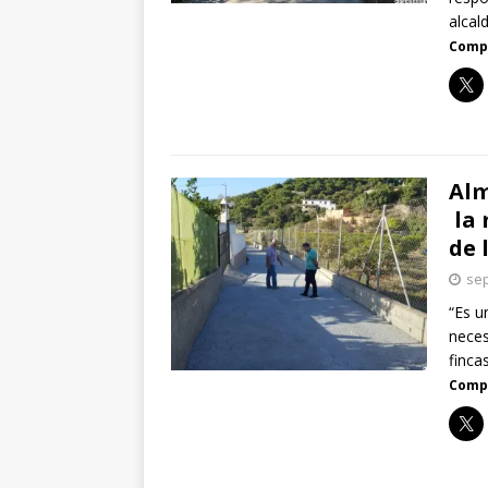
alcal
Compa
Alm
la 
de 
sep
“Es u
neces
finca
Compa