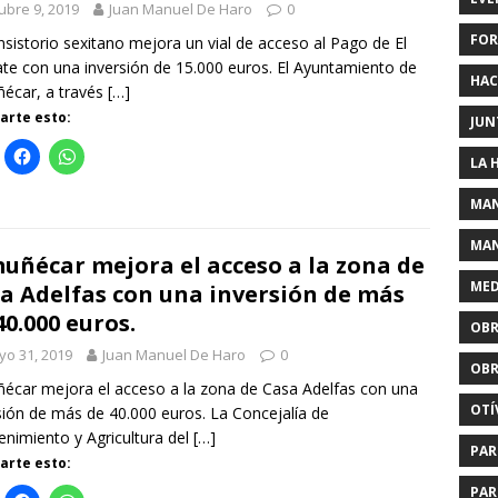
ubre 9, 2019
Juan Manuel De Haro
0
FOR
nsistorio sexitano mejora un vial de acceso al Pago de El
te con una inversión de 15.000 euros. El Ayuntamiento de
HAC
écar, a través
[…]
rte esto:
JUN
LA 
MAN
MAN
uñécar mejora el acceso a la zona de
MED
a Adelfas con una inversión de más
40.000 euros.
OBR
o 31, 2019
Juan Manuel De Haro
0
OBR
écar mejora el acceso a la zona de Casa Adelfas con una
OTÍ
sión de más de 40.000 euros. La Concejalía de
nimiento y Agricultura del
[…]
PAR
rte esto:
PAR