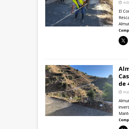
oct
El Co
Resca
Almuñ
Compa
Alm
Cas
de 
may
Almuñ
inver
Mante
Compa