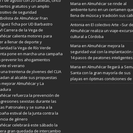
 11 de agosto con 20 casetas, cinco
Maria
en
Almuñécar se rinde al
iertos gratuitos y un amplio
ambiente tuno en un certamen qu
ositivo de seguridad
llena de música y tradición sus cal
utbolista de Almuñécar Fran
íguez ficha por UD Barbastro
Antonia
en
El colectivo Arte –Sur d
VI Carrera de la Vega de
Almuñécar realiza un viaje-excurs
ñécar calienta motores para
cultural a Córdoba
er a llenar de deporte y
Maria
en
Almuñécar mejora la
daridad la Vega de Río Verde
seguridad vial con la implantación
Junta pone en marcha una campaña
14 pasos de peatones inteligentes
 prevenir los ahogamientos
nte el verano
Maria
en
Almuñécar llegará a Se
 una treintena de jóvenes del CLIA
Santa con la gran mayoría de sus
ladan al alcalde sus propuestas
playas en óptimas condiciones de
 mejorar Almuñécar y La
radura
ñécar refuerza la prevención de
agresiones sexistas durante las
tas Patronales y se suma a la
aña estival de la Junta contra la
encia de género
ñécar celebrará este sábado la
era gran quedada de intercambio