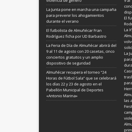
violencia de género
9 al
conc
La Junta pone en marcha una campaña
disp
para prevenir los ahogamientos
El f
durante el verano
Rodr
La X
El futbolista de Almuñécar Fran
Almu
Rodríguez ficha por UD Barbastro
volv
La Feria de Día de Almuñécar abrirá del
soli
9 al 11 de agosto con 20 casetas, cinco
La 
conciertos gratuitos y un amplio
para
dispositivo de seguridad
dura
Casi
Almuñécar recupera el torneo “24
tras
Horas de Fútbol Sala” que se celebrará
para
los días 22 y 23 de agosto en el
Her
Pabellón Municipal de Deportes
Almu
«Antonio Marina»
las 
Fies
camp
viol
Almu
prim