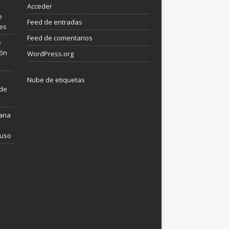
Acceder
e
Feed de entradas
les
Feed de comentarios
e
ión
WordPress.org
Nube de etiquetas
 de
mana
 uso