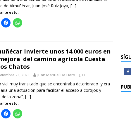
de de Almuñécar, Juan José Ruiz Joya,
[…]
rte esto:
uñécar invierte unos 14.000 euros en
SÍG
mejora del camino agrícola Cuesta
los Chatos
tiembre 21, 2023
Juan Manuel De Haro
0
n vial muy transitado que se encontraba deteriorado y era
PUB
aria una actuación para facilitar el acceso a cortijos y
s de la zona”,
[…]
rte esto: