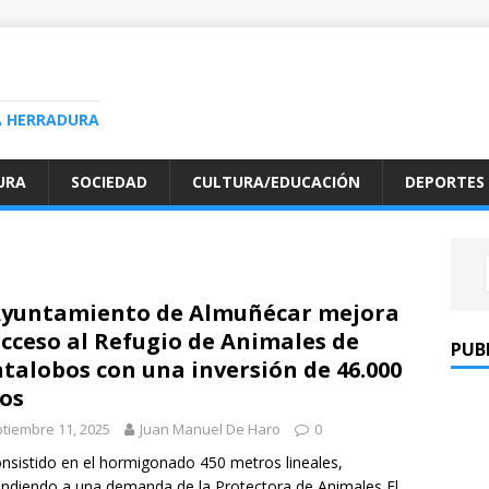
A HERRADURA
URA
SOCIEDAD
CULTURA/EDUCACIÓN
DEPORTES
Ayuntamiento de Almuñécar mejora
acceso al Refugio de Animales de
PUB
talobos con una inversión de 46.000
os
tiembre 11, 2025
Juan Manuel De Haro
0
nsistido en el hormigonado 450 metros lineales,
ndiendo a una demanda de la Protectora de Animales El