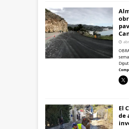
Alm
obr
pav
Cam
abr
OBRA
seman
Diput
Compa
El 
de 
inv