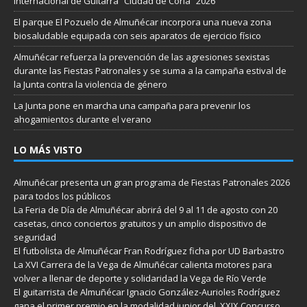
Internacional de Guitarra “Ciudad de Coria” 2026
El parque El Pozuelo de Almuñécar incorpora una nueva zona
biosaludable equipada con seis aparatos de ejercicio físico
Almuñécar refuerza la prevención de las agresiones sexistas
durante las Fiestas Patronales y se suma a la campaña estival de
la Junta contra la violencia de género
La Junta pone en marcha una campaña para prevenir los
ahogamientos durante el verano
LO MÁS VISTO
Almuñécar presenta un gran programa de Fiestas Patronales 2026
para todos los públicos
La Feria de Día de Almuñécar abrirá del 9 al 11 de agosto con 20
casetas, cinco conciertos gratuitos y un amplio dispositivo de
seguridad
El futbolista de Almuñécar Fran Rodríguez ficha por UD Barbastro
La XVI Carrera de la Vega de Almuñécar calienta motores para
volver a llenar de deporte y solidaridad la Vega de Río Verde
El guitarrista de Almuñécar Ignacio González-Aurioles Rodríguez
gana el primer premio en la modalidad junior del XXIX Concurso