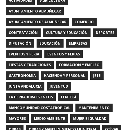
ACTIVIDADES
AGRICULTURA
AYUNTAMIENTO ALMUÑECAR
AYUNTAMIENTO DE ALMUÑÉCAR
COMERCIO
CONTRATACIÓN
CULTURA Y EDUCACIÓN
DEPORTES
DIPUTACIÓN
EDUCACIÓN
EMPRESAS
EVENTOS Y FERIA
EVENTOS Y FERIAS
FIESTAS Y TRADICIONES
FORMACIÓN Y EMPLEO
GASTRONOMIA
HACIENDA Y PERSONAL
JETE
JUNTA ANDALUCIA
JUVENTUD
LA HERRADURA EVENTOS
LENTEGÍ
MANCOMUNIDAD COSTATROPICAL
MANTENIMIENTO
MAYORES
MEDIO AMBIENTE
MUJER E IGUALDAD
OBRAS
OBRAS Y MANTENIMIENTO MUNICIPAL
OTÍVAR