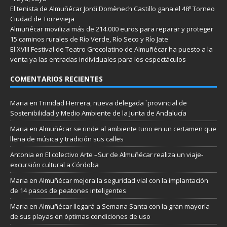
El tenista de Almuñécar Jordi Domènech Castillo gana el 48º Torneo
Ciudad de Torrevieja
Almuñécar moviliza más de 214.000 euros para reparar y proteger
15 caminos rurales de Río Verde, Río Seco y Río Jate
El XVIII Festival de Teatro Grecolatino de Almuñécar ha puesto a la
venta ya las entradas individuales para los espectáculos
COMENTARIOS RECIENTES
Maria
en
Trinidad Herrera, nueva delegada `provincial de
Sostenibilidad y Medio Ambiente de la Junta de Andalucía
Maria
en
Almuñécar se rinde al ambiente tuno en un certamen que
llena de música y tradición sus calles
Antonia
en
El colectivo Arte –Sur de Almuñécar realiza un viaje-
excursión cultural a Córdoba
Maria
en
Almuñécar mejora la seguridad vial con la implantación
de 14 pasos de peatones inteligentes
Maria
en
Almuñécar llegará a Semana Santa con la gran mayoría
de sus playas en óptimas condiciones de uso