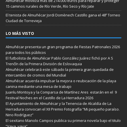
Almuñécar moviliza más de 214.000 euros para reparar y proteger
15 caminos rurales de Río Verde, Río Seco y Río Jate
El tenista de Almuñécar Jordi Domènech Castillo gana el 48º Torneo
Ciudad de Torrevieja
LO MÁS VISTO
Almuñécar presenta un gran programa de Fiestas Patronales 2026
para todos los públicos
El futbolista de Almuñécar Pablo González Juárez fichó por A S
Trenčín de la Primera División de Eslovaquia
Almuñécar celebrará este sábado la primera gran quedada de
intercambio de cromos del Mundial
Almuñécar acuerda impulsar la mejora o reubicación de la playa
canina mediante una mesa de trabajo
Juanlu Montoya y la Comparsa de Martínez Ares estarán en el 9
Festival Noches en el Castillo de La Herradura 2026
El Ayuntamiento de Almuñécar y la Tenencia de Alcaldía de La
Herradura convocan el XII Premio Fotografía “Mi pequeño paraíso.
Nino Rodríguez”
El sexitano Manolo Campos publica su primera novela bajo el titulo
“Vaya, vaya”