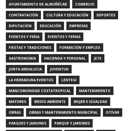
AYUNTAMIENTO DE ALMUÑÉCAR
COMERCIO
CONTRATACIÓN
CULTURA Y EDUCACIÓN
DEPORTES
DIPUTACIÓN
EDUCACIÓN
EMPRESAS
EVENTOS Y FERIA
EVENTOS Y FERIAS
FIESTAS Y TRADICIONES
FORMACIÓN Y EMPLEO
GASTRONOMIA
HACIENDA Y PERSONAL
JETE
JUNTA ANDALUCIA
JUVENTUD
LA HERRADURA EVENTOS
LENTEGÍ
MANCOMUNIDAD COSTATROPICAL
MANTENIMIENTO
MAYORES
MEDIO AMBIENTE
MUJER E IGUALDAD
OBRAS
OBRAS Y MANTENIMIENTO MUNICIPAL
OTÍVAR
PARQUES Y JARDINES
PARQUE Y JARDINES