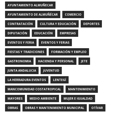
AYUNTAMIENTO ALMUÑECAR
AYUNTAMIENTO DE ALMUÑÉCAR
COMERCIO
CONTRATACIÓN
CULTURA Y EDUCACIÓN
DEPORTES
DIPUTACIÓN
EDUCACIÓN
EMPRESAS
EVENTOS Y FERIA
EVENTOS Y FERIAS
FIESTAS Y TRADICIONES
FORMACIÓN Y EMPLEO
GASTRONOMIA
HACIENDA Y PERSONAL
JETE
JUNTA ANDALUCIA
JUVENTUD
LA HERRADURA EVENTOS
LENTEGÍ
MANCOMUNIDAD COSTATROPICAL
MANTENIMIENTO
MAYORES
MEDIO AMBIENTE
MUJER E IGUALDAD
OBRAS
OBRAS Y MANTENIMIENTO MUNICIPAL
OTÍVAR